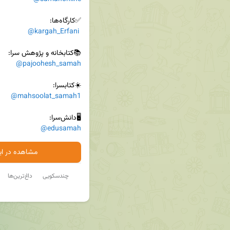
@kargah_Erfani
📚کتابخانه و پژوهش سرا:

@pajoohesh_samah
☀️کتابسرا:

@mahsoolat_samah1
🖥دانش‌سرا:

@edusamah
مشاهده در ایت
چندسکویی
داغ‌ترین‌ها