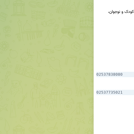
ارائه مشاوره خانواده، ازدواج، روانشناختی، حقوقی، و کودک و نوجوان، 
02537838080
‌02537735021