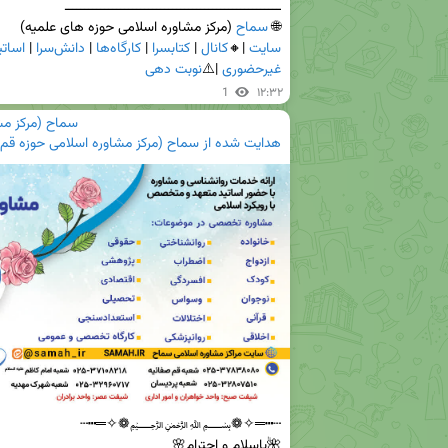
🌐 
سماح
 (مرکز مشاوره اسلامی حوزه های علمیه)

سایت
 |🔸
کانال
 | 
کتابسرا
 | 
کارگاه‌ها
 | 
دانش‌سرا
 | 
اسات
غیرحضوری
 |⚠️
نوبت دهی
1
۱۲:۳۲
سماح (مرکز مش
هدایت شده از
سماح (مرکز مشاوره اسلامی حوزه قم)