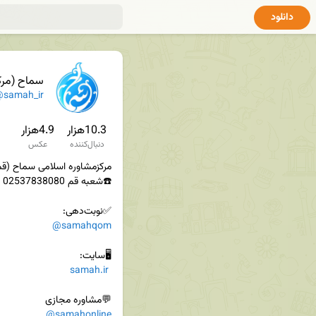
دانلود
سماح (مرکز م
samah_ir
10.3هزار
4.9هزار
دنبال‌کننده
عکس
✅نوبت‌دهی:

@samahqom
samah.ir
💬مشاوره مجازی 

@samahonline