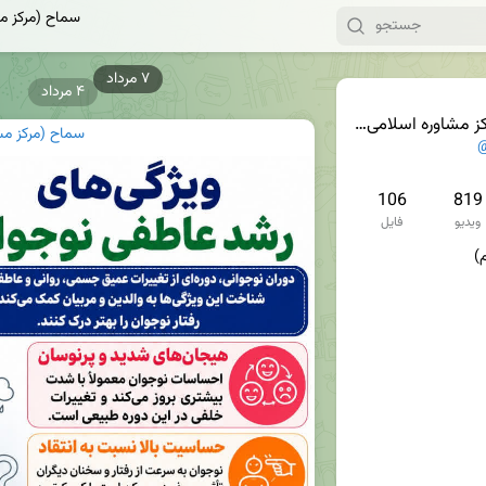
سماح (مرکز م
۴ مرداد
شاوره اسلامی حوزه قم)
سماح (مرکز مش
@
106
819
ویدیو
فایل