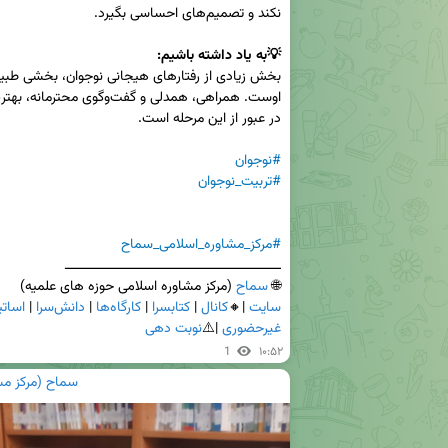
💡به یاد داشته باشیم:
#نوجوان
#تربیت_نوجوان
#مرکز_مشاوره_اسلامی_سماح
🌐 
سماح
 (مرکز مشاوره اسلامی حوزه های علمیه)

سایت
 |🔸
کانال
 | 
کتابسرا
 | 
کارگاه‌ها
 | 
دانش‌سرا
 | 
اسات
غیرحضوری
 |⚠️
نوبت دهی
1
۱۰:۵۲
سماح (مرکز مش