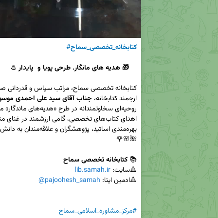
کتابخانه_تخصصی_سماح
#
    🎁 هدیه های مانگار. طرحی پویا و  پایدار
ارجمند کتابخانه، 
جناب آقای سید علی احمدی موسو
📚 
کتابخانه تخصصی سماح
🔺سایت: 
lib.samah.ir
🔺ادمین ایتا: 
@pajoohesh_samah
#مرکز_مشاوره_اسلامی_سماح