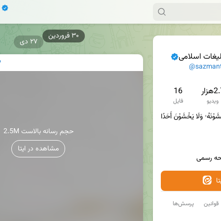
۲۷ دی
لیغات اسلامی
س
@sazmant
هزار
16
ویدیو
فایل
ٱلَّذِينَ يُبَلِّغُونَ رِسَٰالَٰاتِ ٱللَّهِ وَيَخْشَوْنَهُۥ وَلَا يَخْشَوْنَ أَحَدًا 
2.5M حجم رسانه بالاست
مشاهده در ایتا
حه رسمی
ا
قوانین
پرسش‌ها