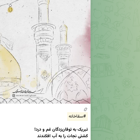
📿

#سقاخانه
کشتی نجات را به آب افکندند
