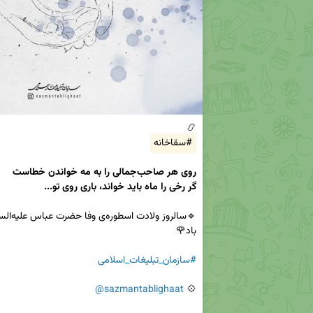
📿

#سقاخانه
گر رخی را ماه باید خواند، باری روی تو...
#سازمان_تبلیغات_اسلامی
@sazmantablighaat
💠 