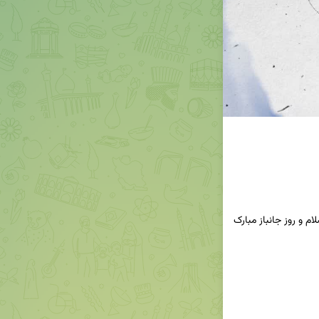
🔹سالروز ولادت اسطوره‌ی وفا حضرت عباس علیه‌السلام و روز جانباز مبارک 