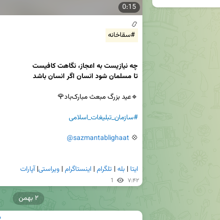
0:15
📿

#سقاخانه
تا مسلمان شود انسان اگر انسان باشد

#سازمان_تبلیغات_اسلامی
@sazmantablighaat
💠 
ایتا
 | 
بله
 | 
تلگرام
 | 
اینستاگرام
 | 
ویراستی
| 
آپارات
1
۷:۴۲
۲ بهمن
س