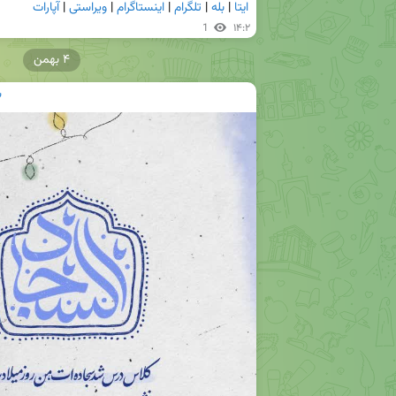
ایتا
 | 
بله
 | 
تلگرام
 | 
اینستاگرام
 | 
ویراستی
 | 
آپارات
1
۱۴:۲
۴ بهمن
س