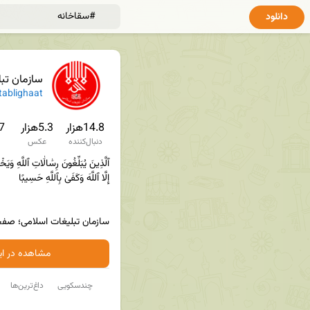
دانلود
سازمان تب
✔
ablighaat
14.8هزار
5.3هزار
2.7
دنبال‌کننده
عکس
سازمان تبلیغات اسلامی؛ صف
مشاهده در ایت
چندسکویی
داغ‌ترین‌ها