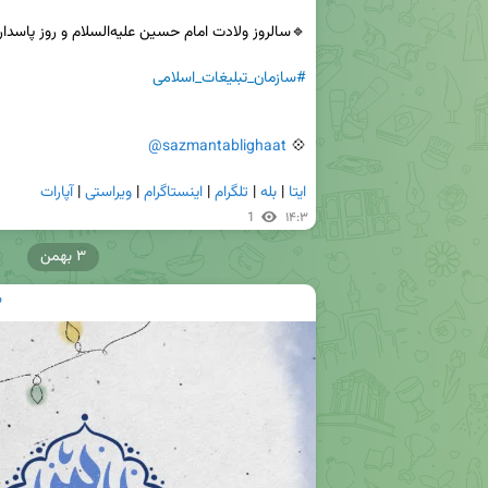
#سازمان_تبلیغات_اسلامی
@sazmantablighaat
💠 
ایتا
 | 
بله
 | 
تلگرام
 | 
اینستاگرام
 | 
ویراستی
 | 
آپارات
1
۱۴:۳
۳ بهمن
س