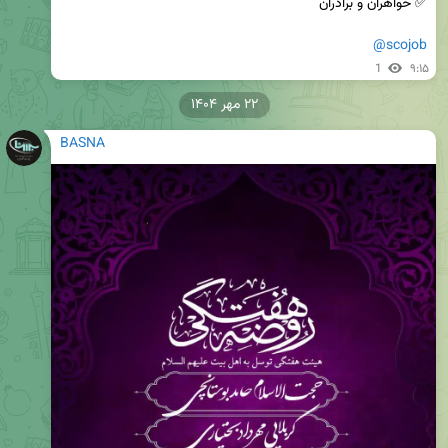
@scojob
1
۹:۱۵
۲۲ مهر ۱۴۰۴
BASNA