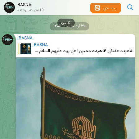
BASNA
پیوستن
10هزار دنبال‌کننده
۳۰ اردیبهشت ۱۴۰۴
BASNA
BASNA
#هیئت‌هفتگی 🔰هیئت محبین اهل بیت علیهم السلام دانشگاه بوعلی‌سینا ✅مراسم عزاداری شهادت امام رضا علی