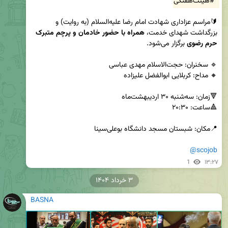
#هیئت‌هفتگی
🔰مراسم عزاداری شهادت امام رضا علیه‌السلام (به روایت) و 
بزرگداشت شهدای خدمت، 
همراه با حضور خادمان و پرچم متبرک 
حرم رضوی
@scojob
1
۱۳:۲۷
۳ خرداد ۱۴۰۴
BASNA