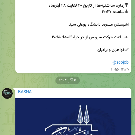
@scojob
1
۱۲:۳۷
۱۱ آذر ۱۴۰۴
BASNA