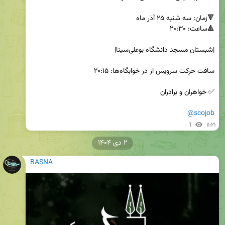
@scojob
1
۱۱:۲۱
۲ دی ۱۴۰۴
BASNA