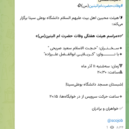
#هیئت‌هفتگی
#وفات‌حضرت‌ام‌البنین‌
🔰هیئت محبین اهل بیت علیهم السلام دانشگاه بوعلی سینا برگزار 
✅«مراسم هیئت هفتگی وفات حضرت ام البنین(س)»
@scojob
1
۸:۳۴