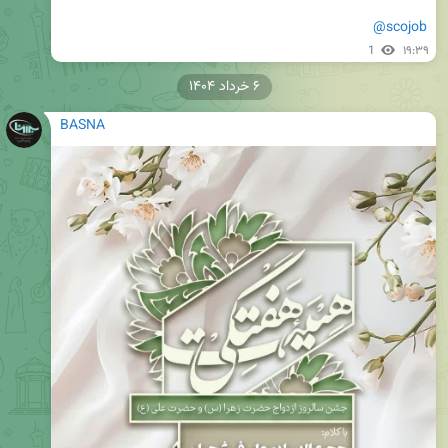
@scojob
1
۱۹:۳۹
۶ خرداد ۱۴۰۴
BASNA