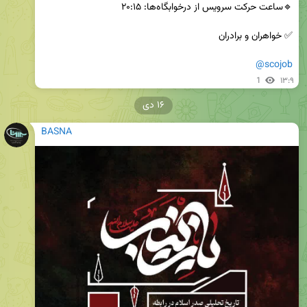
@scojob
1
۱۳:۹
۱۶ دی
BASNA