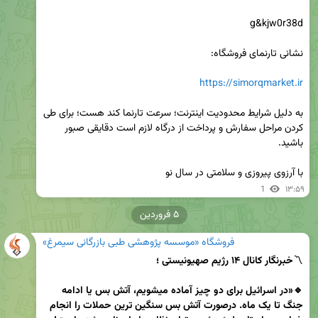
https://simorqmarket.ir
به دلیل شرایط محدودیت اینترنت؛ سرعت تارنما کند هست؛ برای طی 
کردن مراحل سفارش و پرداخت از درگاه لازم است دقایقی صبور 
با آرزوی پیروزی و سلامتی در سال نو
1
۱۳:۵۹
۵ فروردین
فروشگاه «موسسه پژوهشی طبی بازرگانی سیمرغ»
〽️
🔹«در اسرائیل برای دو چیز آماده میشویم، آتش بس یا ادامه 
جنگ تا یک ماه. درصورت آتش بس سنگین ترین حملات را انجام 