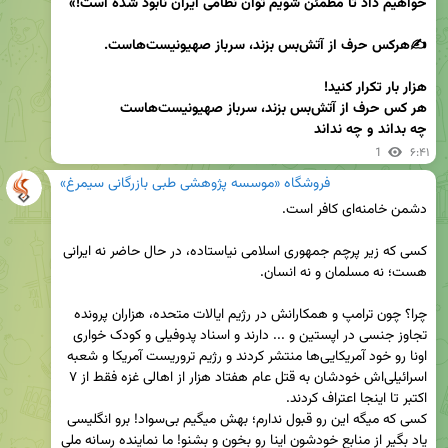
چه بداند و چه نداند
1
۶:۴۱
فروشگاه «موسسه پژوهشی طبی بازرگانی سیمرغ»
کسی که زیر پرچم جمهوری اسلامی نیاستاده، در حال حاضر نه ایرانی 
چرا؟ چون ترامپ و همکارانش در رژیم ایالات متحده، هزاران پرونده 
تجاوز جنسی در اپستین و ... دارند و اسناد پدوفیلی و کودک خواری 
اونا رو خود آمریکایی‌ها منتشر کردند و رژیم تروریست آمریکا و شعبه 
اسرائیلی‌اش خودشان به قتل عام هفتاد هزار از اهالی غزه فقط از ۷ 
کسی که میگه این رو قبول ندارم؛ بهش میگیم بی‌سواد! برو انگلیسی 
یاد بگیر از منابع خودشون اینا رو بخون و بشنو! ما نماینده رسانه ملی 