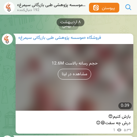
فروشگاه «موسسه پژوهشی طبی بازرگانی سیمرغ»
پیوستن
192 دنبال‌کننده
۸ اردیبهشت
۷ بهمن
فروشگاه «موسسه پژوهشی طبی بازرگانی سیمرغ»
12.6M حجم رسانه بالاست
مشاهده در ایتا
0:39
درش چه سفت😄😊
1
۵:۳۹