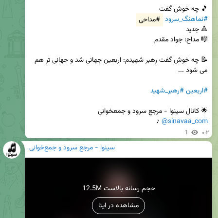
🎵 چه خوش گفت

#نماهنگ_سرود
#مداحی
📝 چه خوش گفت رهبر شهیدم: اربعین جهانی شد و جهانی تر هم 
#اربعین
#رهبر_شهید
🌟 کانال سینوا - مرجع‌ سرود و جمعخوانی

 ♪
@sinavaa_com
1
۰:۲
سینوا - مرجع سرود و جمع‌خوانی
12.5M حجم رسانه بالاست
مشاهده در ایتا