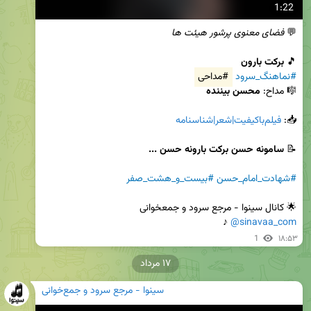
1:22
💬 
فضای معنوی پرشور هیئت ها
🎵 
برکت بارون
#نماهنگ_سرود
#مداحی
🎼 مداح: 
محسن بیننده
📥: 
فیلم‌باکیفیت|شعر|شناسنامه
📝 
سامونه حسن برکت بارونه حسن ...
#شهادت_امام_حسن
#بیست_و_هشت_صفر
🌟 کانال سینوا - مرجع‌ سرود و جمعخوانی

 ♪
@sinavaa_com
1
۱۸:۵۳
۱۷ مرداد
سینوا - مرجع سرود و جمع‌خوانی