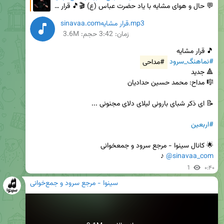
💬 حال و هوای مشایه با یاد حضرت عباس (ع) 🎬🎵 قرار مشایه #نماهنگ_سرود #مداحی #نماهنگ 🔺 جدید 🎼 مداح: م
sinavaa.comقرار مشایه.mp3
زمان:
3:42
حجم: 3.6M
🎵 قرار مشایه

#نماهنگ_سرود
#مداحی
#اربعین
🌟 کانال سینوا - مرجع‌ سرود و جمعخوانی

 ♪
@sinavaa_com
1
۰:۴۰
سینوا - مرجع سرود و جمع‌خوانی