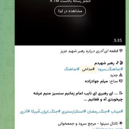
9.1M حجم رسانه بالاست
مشاهده در ایتا
3:35
💬 
قطعه ای آذری درباره رهبر شهید عزیز
🎬🎵 
رهبر شهیدم
#نماهنگ_سرود
#مداحی
#نماهنگ
🎼 مداح: 
میثم جوادزاده
📝
 ... ای رهبری ای نایب امام زمانیم سنسیز منیم عرشه 
چیخوبدی آه و فغانیم ...
#میناب
#جنگ_رمضان
#استکبارستیزی
#جنگ_ایران_آمریکا
#آذری
🌟 کانال سینوا - مرجع‌ سرود و جمعخوانی
