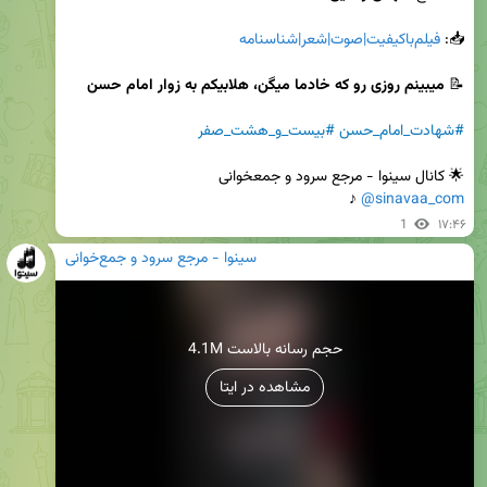
📥: 
فیلم‌باکیفیت|صوت|شعر|شناسنامه
📝 
میبینم روزی رو که خادما میگن، هلابیکم به زوار امام حسن
#شهادت_امام_حسن
#بیست_و_هشت_صفر
🌟 کانال سینوا - مرجع‌ سرود و جمعخوانی

 ♪
@sinavaa_com
1
۱۷:۴۶
سینوا - مرجع سرود و جمع‌خوانی
4.1M حجم رسانه بالاست
مشاهده در ایتا