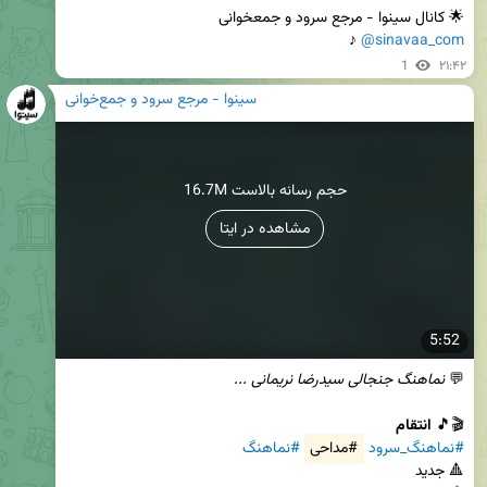
🌟 کانال سینوا - مرجع‌ سرود و جمعخوانی

 ♪
@sinavaa_com
1
۲۱:۴۲
سینوا - مرجع سرود و جمع‌خوانی
16.7M حجم رسانه بالاست
مشاهده در ایتا
5:52
💬 
نماهنگ جنجالی سیدرضا نریمانی ...
🎬🎵 
انتقام
#نماهنگ_سرود
#مداحی
#نماهنگ