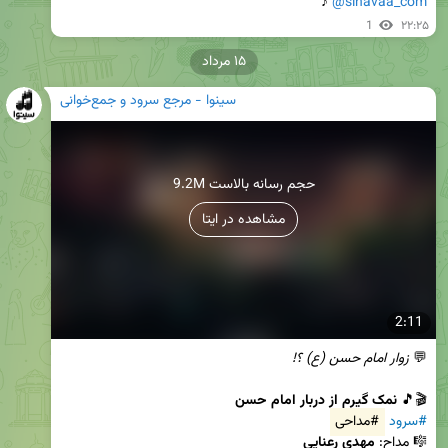
 ♪
@sinavaa_com
1
۲۲:۲۵
۱۵ مرداد
سینوا - مرجع سرود و جمع‌خوانی
9.2M حجم رسانه بالاست
مشاهده در ایتا
2:11
💬 
زوار امام حسن (ع) ؟!
🎬🎵 
نمک گیرم از دربار امام حسن
#سرود
#مداحی
🎼 مداح: 
مهدی رعنایی