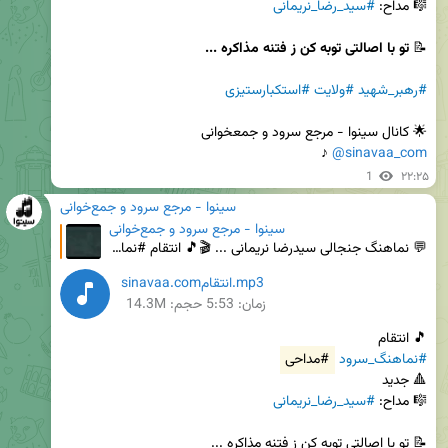
🎼 مداح: 
#سید_رضا_نریمانی
📝 
تو با اصالتی توبه کن ز فتنه مذاکره ...
#رهبر_شهید
#ولایت
#استکبارستیزی
🌟 کانال سینوا - مرجع‌ سرود و جمعخوانی

 ♪
@sinavaa_com
1
۲۲:۲۵
سینوا - مرجع سرود و جمع‌خوانی
سینوا - مرجع سرود و جمع‌خوانی
💬 نماهنگ جنجالی سیدرضا نریمانی ... 🎬🎵 انتقام #نماهنگ_سرود #مداحی #نماهنگ 🔺 جدید 🎼 مداح: #سید_رضا_ن
sinavaa.comانتقام.mp3
زمان:
5:53
حجم: 14.3M
🎵 انتقام

#نماهنگ_سرود
#مداحی
🎼 مداح: 
#سید_رضا_نریمانی