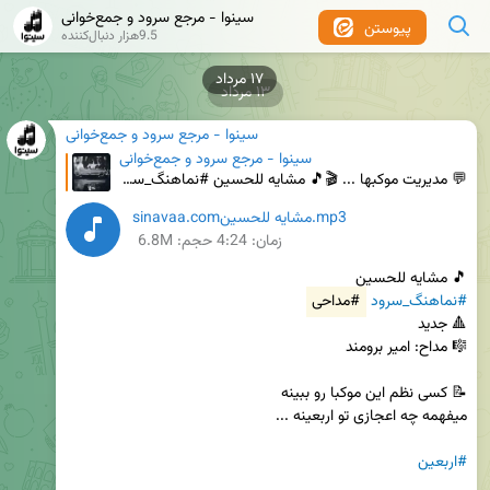
سینوا - مرجع سرود و جمع‌خوانی
پیوستن
9.5هزار دنبال‌کننده
۱۷ مرداد
۱۳ مرداد
سینوا - مرجع سرود و جمع‌خوانی
سینوا - مرجع سرود و جمع‌خوانی
💬 مدیریت موکبها ... 🎬🎵 مشایه للحسین #نماهنگ_سرود #مداحی #نماهنگ 🔺 جدید 🎼 مداح: امیر برومند 📝 کسی
sinavaa.comمشایه للحسین.mp3
زمان:
4:24
حجم: 6.8M
🎵 مشایه للحسین

#نماهنگ_سرود
#مداحی
#اربعین