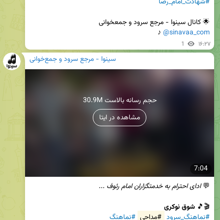
#شهادت_امام_رضا
🌟 کانال سینوا - مرجع‌ سرود و جمعخوانی

 ♪
@sinavaa_com
1
۱۶:۲۷
سینوا - مرجع سرود و جمع‌خوانی
30.9M حجم رسانه بالاست
مشاهده در ایتا
7:04
💬 
ادای احترام به خدمتگزاران امام رئوف ...
🎬🎵 
شوق نوکری
#نماهنگ_سرود
#مداحی
#نماهنگ