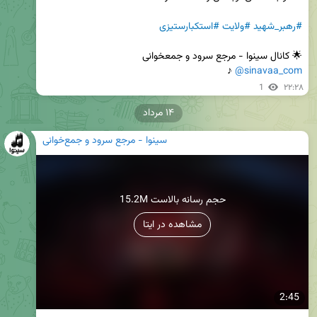
#رهبر_شهید
#ولایت
#استکبارستیزی
🌟 کانال سینوا - مرجع‌ سرود و جمعخوانی

 ♪
@sinavaa_com
1
۲۲:۲۸
۱۴ مرداد
سینوا - مرجع سرود و جمع‌خوانی
15.2M حجم رسانه بالاست
مشاهده در ایتا
2:45