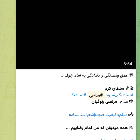
3:54
💬 
عمق وابستگی و دلدادگی به امام رئوف ...
🎬🎵 
سلطان کرم
#نماهنگ_سرود
#مداحی
#نماهنگ
🎼 مداح: 
مرتضی رئوفیان
📥: 
فیلم‌باکیفیت|صوت|شعر|شناسنامه
📝 
همه میدونن که من امام رضاییم ...