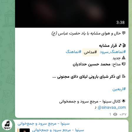
3:38
💬 
حال و هوای مشایه با یاد حضرت عباس (ع)
🎬🎵 
قرار مشایه
#نماهنگ_سرود
#مداحی
#نماهنگ
🎼 مداح: 
محمد حسین حدادیان
📝 
ای ذکر شبای بارونی لیلای دلای مجنونی ...
#اربعین
🌟 کانال سینوا - مرجع‌ سرود و جمعخوانی

 ♪
@sinavaa_com
1
۰:۳۷
سینوا - مرجع سرود و جمع‌خوانی
سینوا - مرجع سرود و جمع‌خوانی