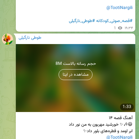
@TootiNargili
#قصه_صوتی_کودکانه
#طوطی_نارگیلی
1
۱۹:۳۴
طوطی نارگیلی
8M حجم رسانه بالاست
مشاهده در ایتا
1:33
ابر اومد و قطره‌های بلور داد✨

@TootiNargili