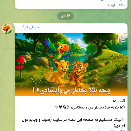
1
۱۹:۳۷
۱۶ دی
طوطی نارگیلی
✨لینک مستقیم به صفحه این قصه در سایت (صوت و ویدیو فول 
اچ دی) :
