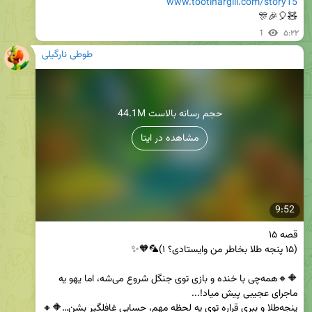
www.tootinargili.com/story15
🧸🎈🎉🎊
1
۵:۲۲
طوطی نارگیلی
44.1M حجم رسانه بالاست
مشاهده در ایتا
9:52
🔶🔸همه‌چی با خنده و بازی توی جنگل شروع می‌شه، اما یهو یه 