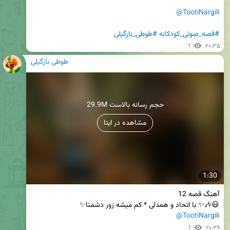
@TootiNargili
#قصه_صوتی_کودکانه
#طوطی_نارگیلی
1
۲۰:۳۵
طوطی نارگیلی
29.9M حجم رسانه بالاست
مشاهده در ایتا
1:30
😃🎶✨ با اتحاد و همدلی * کم میشه زور دشمنا✨

@TootiNargili
1
۲۰:۳۶