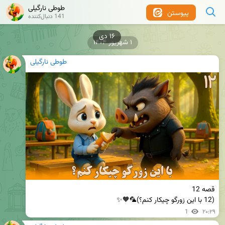
طوطی نارگیلی
پیوستن
141 دنبال‌کننده
۱ شهریور ۱۴۰۴
طوطی نارگیلی
(12 با این زورگو چیکار کنم؟)🦜🧡✨
1
۲۰:۲۹