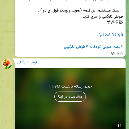
@TootiNargili
#قصه_صوتی_کودکانه
#طوطی_نارگیلی
1
۵:۲۷
طوطی نارگیلی
11.9M حجم رسانه بالاست
مشاهده در ایتا
1:11