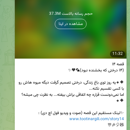
37.3M حجم رسانه بالاست
مشاهده در ایتا
11:32
🔶🔸یه روز توی باغ زندگی، درختی تصمیم گرفت دیگه میوه هاش رو 
اما نمی‌دونست قراره چه اتفاقی براش بیفته... به نظرت چی میشه؟
✨لینک مستقیم این قصه (صوت و ویدیو فول اچ دی) :

www.tootinargili.com/story14