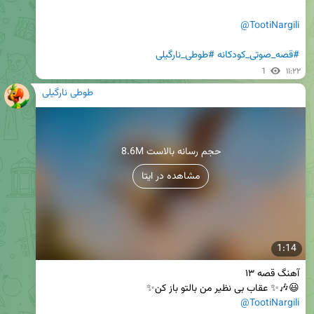
@TootiNargili
#قصه_صوتی_کودکانه
#طوطی_نارگیلی
1
۱۱:۲۲
طوطی نارگیلی
8.6M حجم رسانه بالاست
مشاهده در ایتا
1:14
😃🎶✨ عقاب بی نظیر من بالتو باز کن✨

@TootiNargili