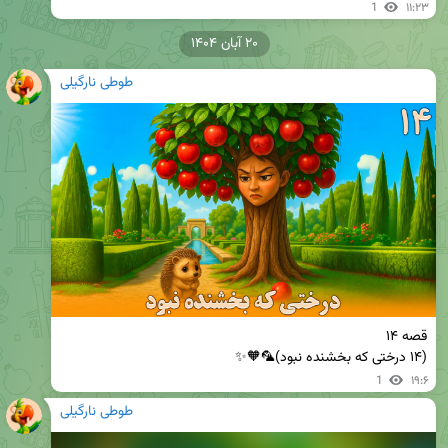
1
۱۱:۲۳
۲۰ آبان ۱۴۰۴
طوطی نارگیلی
(۱۴ درختی که بخشنده نبود)🦜🧡✨
1
۱۹:۶
طوطی نارگیلی