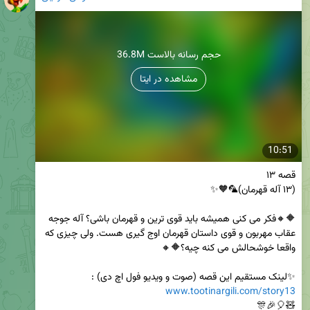
36.8M حجم رسانه بالاست
مشاهده در ایتا
10:51
🔶🔸فکر می کنی همیشه باید قوی ترین و قهرمان باشی؟ آله جوجه 
عقاب مهربون و قوی داستان قهرمان اوج گیری هست. ولی چیزی که 
✨لینک مستقیم این قصه (صوت و ویدیو فول اچ دی) :

www.tootinargili.com/story13