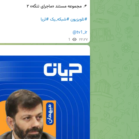
#تلویزیون
#شبکه_یک
#ثریا
@tv1_ir
1
۲۲:۲۷