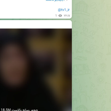
@tv1_ir
1
۲۲:۱۷
18.5M حجم رسانه بالاست