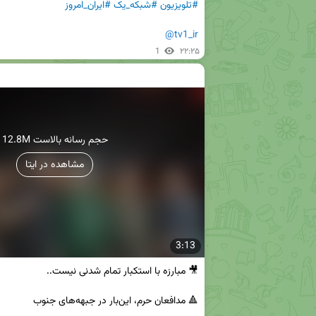
#تلویزیون
#شبکه_یک
#ایران_امروز
@tv1_ir
1
۲۲:۲۵
12.8M حجم رسانه بالاست
مشاهده در ایتا
3:13