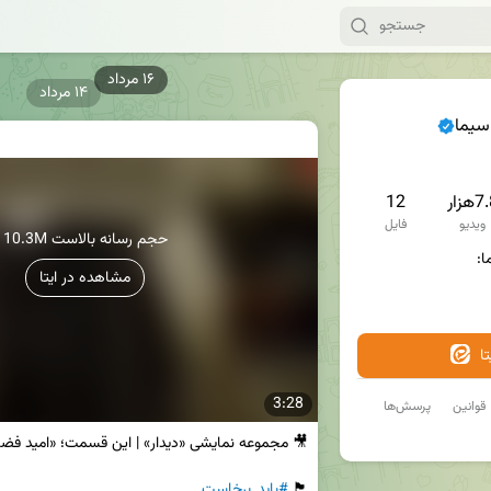
۱۴ مرداد
سیما
هزار
12
ویدیو
فایل
10.3M حجم رسانه بالاست
مشاهده در ایتا
ا
3:28
قوانین
پرسش‌ها
🏴 
#باید_برخاست