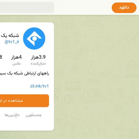
دانلود
شبکه یک 
✔
@tv1_ir
3.9هزار
4هزار
7.8
دنبال‌کننده
عکس
zil.ink/tv1
مشاهده در ایت
چندسکویی
داغ‌ترین‌ها