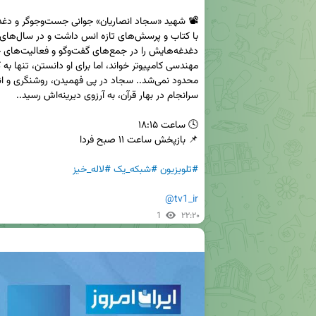
#تلویزیون
#شبکه_یک
#لاله_خیز
@tv1_ir
1
۲۲:۲۰