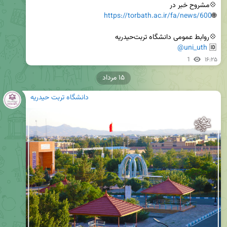
https://torbath.ac.ir/fa/news/600
🌐
@uni_uth
🆔 
1
۱۶:۲۵
۱۵ مرداد
دانشگاه تربت حیدریه