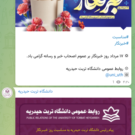
#مناسبت
#خبرنگار
@uni_uth
🆔 
1
۴:۲۰
دانشگاه تربت حیدریه