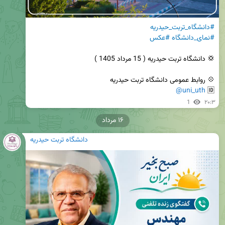
#دانشگاه_تربت_حیدریه
#نمای_دانشگاه
#عکس
@uni_uth
🆔 
1
۲۰:۳
۱۶ مرداد
دانشگاه تربت حیدریه