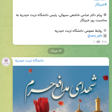
#خبرنگار
💢 پیام دکتر عباس خاشعی سیوکی، رئیس دانشگاه تربت حیدریه به 
@uni_uth
🆔 
1
۴:۲۰
۱۸ مرداد
دانشگاه تربت حیدریه