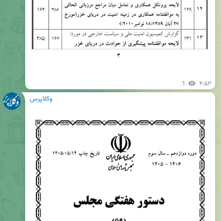
1
۴:۵۳
وکلاپرس