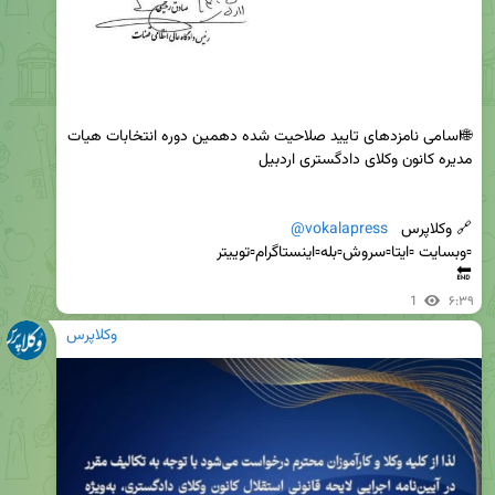
🌐اسامی نامزدهای تایید صلاحیت شده دهمین دوره انتخابات هیات 
🔗 وکلاپرس   
@vokalapress
🔚
1
۶:۳۹
وکلاپرس