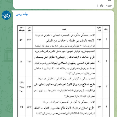
🔚
1
۴:۵۳
وکلاپرس