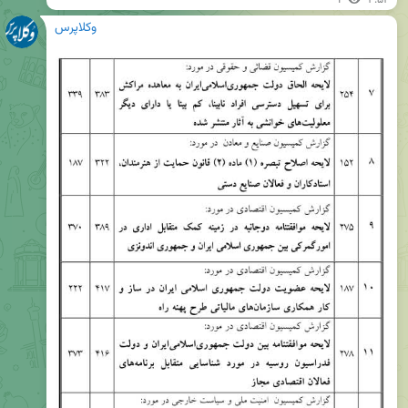
1
۴:۵۳
وکلاپرس