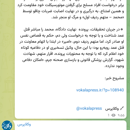
برابر درخواست افراد مسلح برای گرفتن موتورسیکلت خود مقاومت کرد 
و همین امتناع، به درگیری و در نهایت اصابت ضربات چاقو توسط 
🔹در جریان تحقیقات، پرونده  نهایت دادگاه، محمد را مباشر قتل 
عمد شناخت و با توجه به درخواست ولی دم، حکم به قصاص نفس 
او صادر کرد، اما متهم ردیف دوم، «امیر» در ابتدا با اتهام معاونت در 
قتل عمد روبه‌رو بود؛ با این حال، وکیل تسخیری او در دفاعیه کوتاه 
خود اعلام کرد که با توجه به محتویات پرونده، اقرار متهم، شهادت 
شهود، گزارش پزشکی قانونی و بازسازی صحنه جرم، «امکان دفاعی 
vokalapress.ir/?p=108940
🔗 وکلاپرس   
@vokalapress
1
۹:۵۵
وکلاپرس