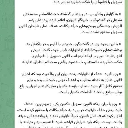
🔹به گزارش وکلاپرس، در روزهای گذشته حجت‌الاسلام محمدتقی 
نقدعلی در گفت‌وگو با خبرنگار کیهان، اعلام کرده بود: علی رغم 
افزایش چشمگیر ورودی‌های حرفه وکالت، هدف اصلی طراحان قانون 
🔹با این وجود وی در گفت‌وگوی جدیدی با فارس، در واکنش به 
برداشت‌های صورت‌گرفته از اظهارات قبلی خود، گفت: «برخی 
اظهارنظرها مبنی بر اینکه اینجانب قانون تسهیل را ناموفق یا 
🔹وی افزود: هدف از اظهارات بنده، بیان این واقعیت بود که اجرای 
قانون هنوز به نقطه مطلوب و اهداف نهایی خود نرسیده و برای 
تحقق کامل آثار مورد انتظار، نیازمند تکمیل سازوکارهای اجرایی، رفع 
🔹 وی با بیان اینکه قانون تسهیل تاکنون یکی از مهم‌ترین اهداف 
خود، یعنی حذف ظرفیت در ورود به حرفه وکالت را محقق کرده است، 
اظهار کرد: هدف کلان قانون، صرفاً افزایش تعداد پذیرفته‌شدگان حرفه 
وکالت نیست، بلکه باید شرایطی فراهم شود تا عموم مردم بتوانند با 