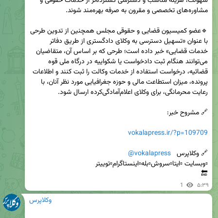
سهولت، هزینه مناسب و دسترسی گسترده‌تر از خدمات حقوقی و 
🔹عضو کمیسیون قضایی و حقوقی مجلس همچنین از تدوین طرحی 
با عنوان «تسهیل دسترسی به وکلای دادگستری از طریق دفاتر 
خدمات قضایی» خبر داده است؛ طرحی که بر اساس آن، متقاضیان 
می‌توانند هنگام ثبت دادخواست یا شکواییه در درگاه ملی قوه 
قضائیه، درخواست استفاده از خدمات وکالت را ثبت کنند و اطلاعات 
پرونده، میزان استطاعت مالی و حوزه جغرافیایی مورد نظر آنان، با 
vokalapress.ir/?p=109709
🔗 وکلاپرس   
@vokalapress
🔚
1
۵:۳۹
وکلاپرس