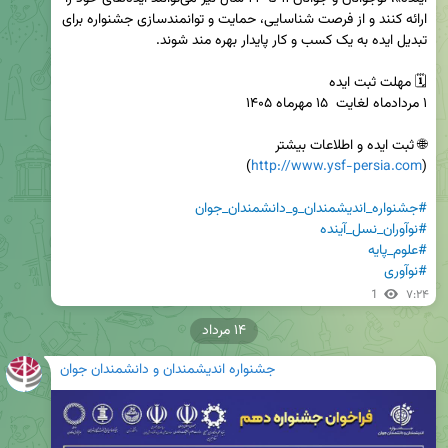
ارائه کنند و از فرصت شناسایی، حمایت و توانمندسازی جشنواره برای 
http://www.ysf-persia.com
(
#جشنواره_اندیشمندان_و_دانشمندان_جوان
#نوآوران_نسل_آینده
#علوم_پایه
#نوآوری
1
۷:۲۴
۱۴ مرداد
جشنواره اندیشمندان و دانشمندان جوان