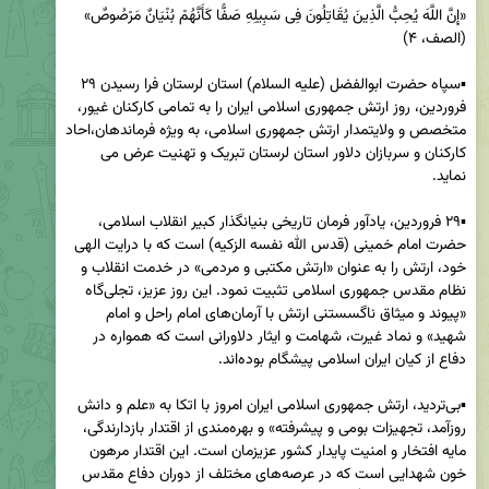
«إِنَّ اللَّهَ یُحِبُّ الَّذِینَ یُقَاتِلُونَ فِی سَبِیلِهِ صَفًّا کَأَنَّهُمْ بُنْیَانٌ مَرْصُوصٌ» 
▪️سپاه حضرت ابوالفضل (علیه السلام) استان لرستان فرا رسیدن ۲۹ 
فروردین، روز ارتش جمهوری اسلامی ایران را به تمامی کارکنان غیور، 
متخصص و ولایتمدار ارتش جمهوری اسلامی، به ویژه فرماندهان،احاد 
کارکنان و سربازان دلاور استان لرستان تبریک و تهنیت عرض می 
▪️۲۹ فروردین، یادآور فرمان تاریخی بنیانگذار کبیر انقلاب اسلامی، 
حضرت امام خمینی (قدس الله نفسه الزکیه) است که با درایت الهی 
خود، ارتش را به عنوان «ارتش مکتبی و مردمی» در خدمت انقلاب و 
نظام مقدس جمهوری اسلامی تثبیت نمود. این روز عزیز، تجلی‌گاه 
«پیوند و میثاق ناگسستنی ارتش با آرمان‌های امام راحل و امام 
شهید» و نماد غیرت، شهامت و ایثار دلاورانی است که همواره در 
▪️بی‌تردید، ارتش جمهوری اسلامی ایران امروز با اتکا به «علم و دانش 
روزآمد، تجهیزات بومی و پیشرفته» و بهره‌مندی از اقتدار بازدارندگی، 
مایه افتخار و امنیت پایدار کشور عزیزمان است. این اقتدار مرهون 
خون شهدایی است که در عرصه‌های مختلف از دوران دفاع مقدس 