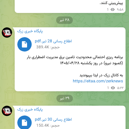
پیش‌بینی کنند.
1
۹:۵۸
۲۸ تیر
پایگاه خبری زرک
اطلاع رسانی 28 تیر.pdf
حجم: 389.4K
برنامه ریزی احتمالی محدودیت تامین برق مدیریت اضطراری بار 
به کانال زرک در ایتا بپیوندید 

https://eitaa.com/zerknews
1
۵:۲۲
۲۹ تیر
پایگاه خبری زرک
اطلاع رسانی 30 تیر.pdf
حجم: 150.4K