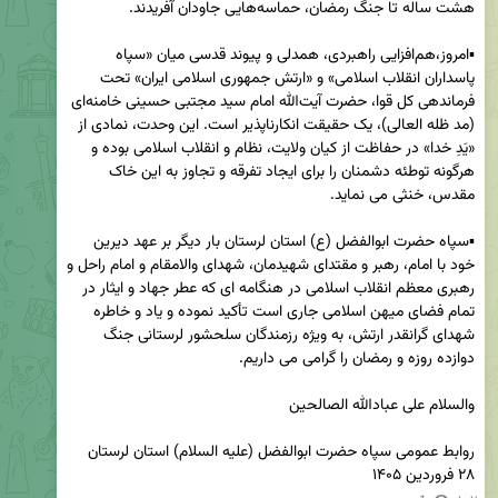
▪️امروز،هم‌افزایی راهبردی، همدلی و پیوند قدسی میان «سپاه 
پاسداران انقلاب اسلامی» و «ارتش جمهوری اسلامی ایران» تحت 
فرماندهی کل قوا، حضرت آیت‌الله امام سید مجتبی حسینی خامنه‌ای 
(مد ظله العالی)، یک حقیقت انکارناپذیر است. این وحدت، نمادی از 
«یَدِ خدا» در حفاظت از کیان ولایت، نظام و انقلاب اسلامی بوده و 
هرگونه توطئه دشمنان را برای ایجاد تفرقه و تجاوز به این خاک 
▪️سپاه حضرت ابوالفضل (ع) استان لرستان بار دیگر بر عهد دیرین 
خود با امام، رهبر و مقتدای شهیدمان، شهدای والامقام و امام راحل و 
رهبری معظم انقلاب اسلامی در هنگامه ای که عطر جهاد و ایثار در 
تمام فضای میهن اسلامی جاری است تأکید نموده و یاد و خاطره 
شهدای گرانقدر ارتش، به ویژه رزمندگان سلحشور لرستانی جنگ 
۲۸ فروردین ۱۴۰۵