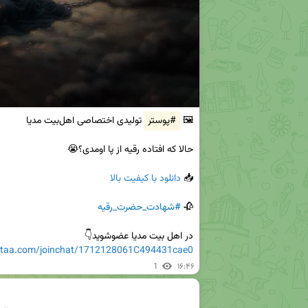
🖼 
#پوستر
📥 
دانلود با کیفیت بالا
🥀 
#شهادت_حضرت_رقیه
در اهل بیت مدیا عضوشوید👇

eitaa.com/joinchat/1712128061C494431cae0
1
۱۶:۴۶