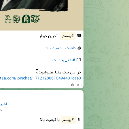
🖼 
#پوستر
📥 
دانلود با کیفیت بالا 
✊🏻 
#باید_برخاست
در اهل بیت مدیا عضوشوید👇

eitaa.com/joinchat/1712128061C494431cae0
1
۱۴:۱
آخرین 
حج
📱 
#پوستر