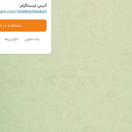
آدرس اینستاگرام:

gram.com/AhleBeytMedia2
مشاهده در ایت
چندسکویی
داغ‌ترین‌ها