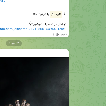
حالا 
📱 
#پوستر
در اهل بیت مدیا عضوشوید👇

eitaa.com/joinchat/1712128061C494431cae0
1
۱۶:۴۷
۱۲ مرداد