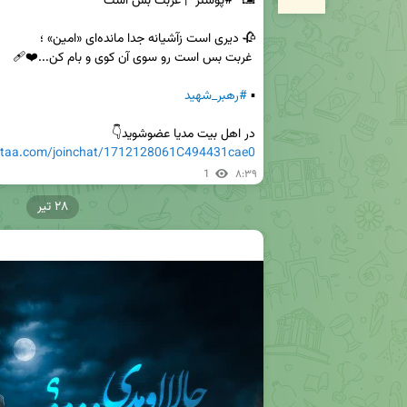
🖼 
#پوستر
▪️ 
#رهبر_شهید
در اهل بیت مدیا عضوشوید👇

eitaa.com/joinchat/1712128061C494431cae0
1
۸:۳۹
۲۸ تیر