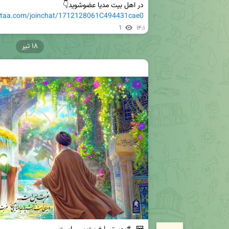
در اهل بیت مدیا عضوشوید👇

eitaa.com/joinchat/1712128061C494431cae0
1
۱۴:۱
۱۸ تیر