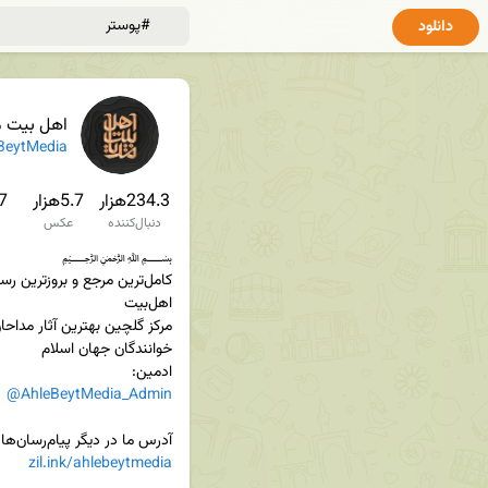
دانلود
اهل بیت م
BeytMedia
234.3هزار
5.7هزار
9.7
دنبال‌کننده
عکس
ادمین:

@AhleBeytMedia_Admin
آدرس ما در دیگر پیام‌رسان‌ها:

zil.ink/ahlebeytmedia