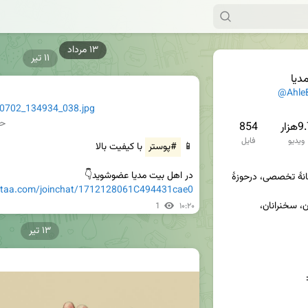
۱۱ تیر
دیا
@Ahle
0702_134934_038.jpg
حج
هزار
854
ویدیو
فایل
📱 
#پوستر
در اهل بیت مدیا عضوشوید👇

کامل‌ترین مرجع و بروزترین رسانهٔ تخصصی، درحوزهٔ 
eitaa.com/joinchat/1712128061C494431cae0
مرکز گلچین بهترین آثار مداحان، سخنرانان، 
1
۱۰:۲۰
۱۳ تیر