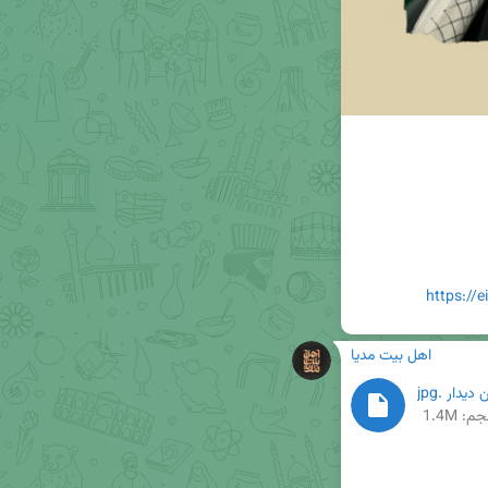
https://
اهل بیت مدیا
دیدار .jpg
م: 1.4M