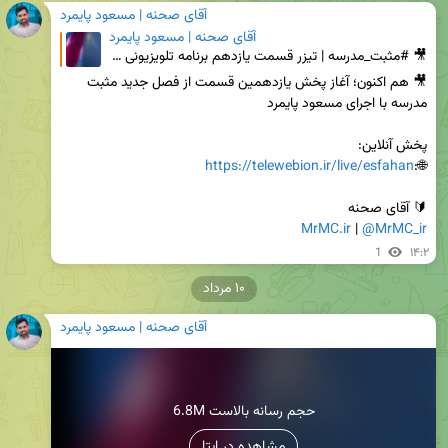
آقای صحنه | مسعود پایمرد
آقای صحنه | مسعود پایمرد
🎥 #مثبت_مدرسه | تیزر قسمت یازدهم برنامه تلویزیونی مثبت مدرسه 🔹قسمت یازدهم فصل سوم برنامه تلویزیونی
🎥 هم اکنون؛ آغاز پخش یازدهمین قسمت از فصل جدید مثبت 
https://telewebion.ir/live/esfahan
🌐:
🔰 آقای صحنه

MrMC.ir
 | 
@MrMC_ir
1
۱۴:۲
۱۰ مرداد
آقای صحنه | مسعود پایمرد
6.8M حجم رسانه بالاست
مشاهده در ایتا