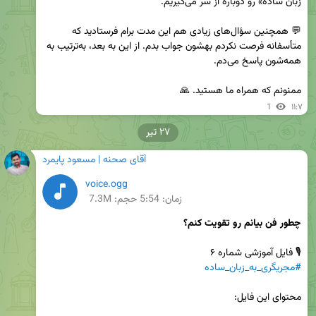
💬 همچنین سؤال‌های زیادی هم این مدت برام فرستادید که 
متأسفانه فرصت نکردم بهشون جواب بدم. از این به بعد، به‌ترتیب به 
ممنونم که همراه ما هستید. 🙏
1
۱۱:۷
۲۷ تیر
آقای صحنه | مسعود پایمرد
voice.ogg
زمان:
5:54
حجم: 7.3M
چطور فن بیانم رو تقویت کنم؟
🎙 فایل آموزشی شماره ۶

#مجریگری_به_زبان_ساده