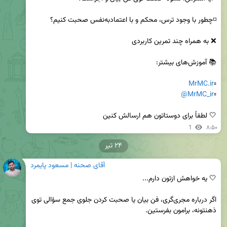
MrMC.ir
▫️
@MrMC_ir
▫️
🤍 لطفاً برای دوستاتون هم ارسالش کنین
1
۸:۵۰
۲۴ تیر
آقای صحنه | مسعود پایمرد
اگر درباره مجری‌گری، فن بیان یا صحبت کردن جلوی جمع سؤالی توی 