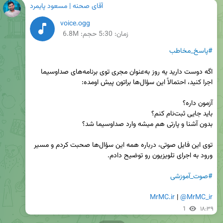
آقای صحنه | مسعود پایمرد
voice.ogg
زمان:
5:30
حجم: 6.8M
#پاسخ_مخاطب
اگه دوست دارید یه روز به‌عنوان مجری توی برنامه‌های صداوسیما 
توی این فایل صوتی، درباره همه این سؤال‌ها صحبت کردم و مسیر 
#صوت_آموزشی
MrMC.ir
 | 
@MrMC_ir
1
۱۸:۳۹