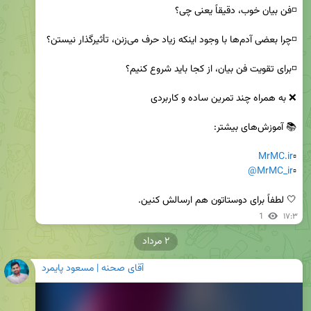
MrMC.ir
▫️
@MrMC_ir
▫️
🤍 لطفاً برای دوستاتون هم ارسالش کنین.
1
۱۷:۳
۲ مرداد
آقای صحنه | مسعود پایمرد