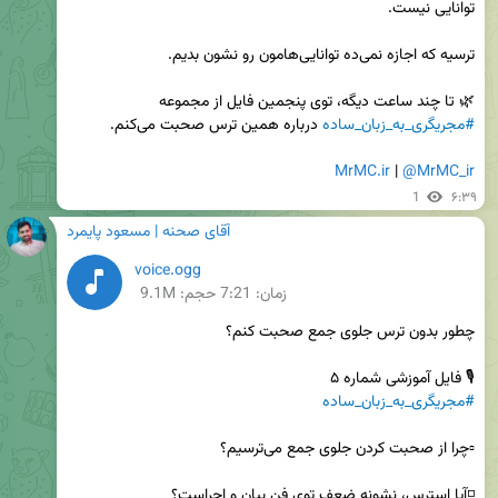
🌿 تا چند ساعت دیگه، توی پنجمین فایل از مجموعه 
#مجریگری_به_زبان_ساده
MrMC.ir
 | 
@MrMC_ir
1
۶:۳۹
آقای صحنه | مسعود پایمرد
voice.ogg
زمان:
7:21
حجم: 9.1M
🎙 فایل آموزشی شماره ۵

#مجریگری_به_زبان_ساده