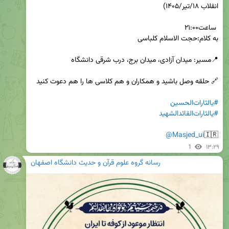
#یالثارات‌الحسین
#یا‌لثارات‌القائد‌الشهید
@Masjed_ui
🇮🇷
1
۱۳:۲۹
رسانه گروه علوم قرآن و حدیث دانشگاه اصفهان