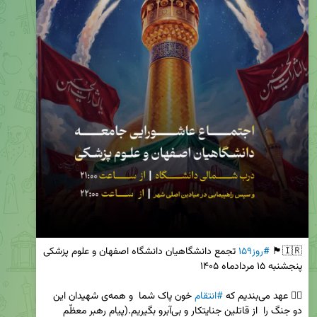
🇮🇷🏴 
#روز۱۵۹
✋🏻 عهد می‌بندیم که 
#انتقام
 خون پاک شما  و همه‌‌ی شهیدان این 
دو جنگ را  از قاتلین جنایتکار و بی‌آبرو بگیریم.(پیام رهبر معظّم 