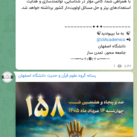
با همراهی شما، گامی مؤثر در شناسایی، توانمندسازی و هدایت 
@UiAcademics
📲 
                 ┄┄┅••=✧؛❁؛✧=••┅┄┄
1
۸:۴۲
رسانه گروه علوم قرآن و حدیث دانشگاه اصفهان