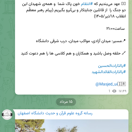
✋🏻 عهد می‌بندیم که 
#انتقام
 خون پاک شما  و همه‌‌ی شهیدان این 
دو جنگ را  از قاتلین جنایتکار و بی‌آبرو بگیریم.(پیام رهبر معظّم 
#یالثارات‌الحسین
#یا‌لثارات‌القائد‌الشهید
@Masjed_ui
🇮🇷
1
۱۷:۴۹
۱۵ مرداد
رسانه گروه علوم قرآن و حدیث دانشگاه اصفهان