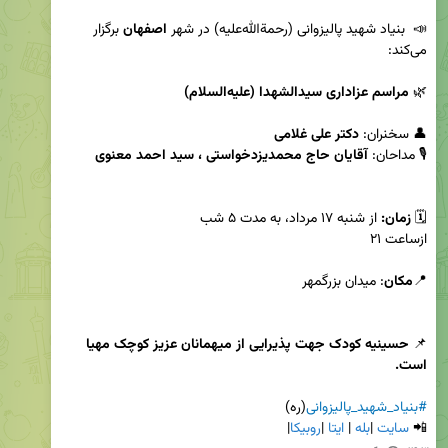
📣  بنیاد شهید پالیزوانی (رحمة‌الله‌علیه) در شهر 
اصفهان
 برگزار 
🌿 
مراسم عزاداری سیدالشهدا (علیه‌السلام)

👤 سخنران: 
دکتر علی غلامی
🎙 مداحان: 
آقایان‌ حاج محمد‌یزدخواستی ، سید احمد معنوی 

🗓 
زمان:
📍
مکان
📌 
حسینیه کودک جهت پذیرایی از میهمانان عزیز کوچک مهیا 
است.

#بنیاد_شهید_پالیزوانی
📲 
سایت
 |
بله
 | 
ایتا
 |
روبیکا
|