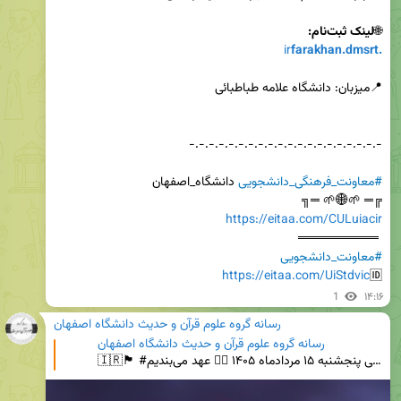
🌐
لینک ثبت‌نام:

ir
farakhan.dmsrt.
#معاونت_فرهنگی_دانشجویی
╔═ 🌱🌐🌱 ═╗

https://eitaa.com/CULuiacir
 ═════════

#معاونت_دانشجویی
https://eitaa.com/UiStdvic
🆔
1
۱۴:۱۶
رسانه گروه علوم قرآن و حدیث دانشگاه اصفهان
رسانه گروه علوم قرآن و حدیث دانشگاه اصفهان
🇮🇷🏴 #روز۱۵۹ تجمع دانشگاهیان دانشگاه اصفهان و علوم پزشکی پنجشنبه ۱۵ مردادماه ۱۴۰۵ ✋🏻 عهد می‌بندیم