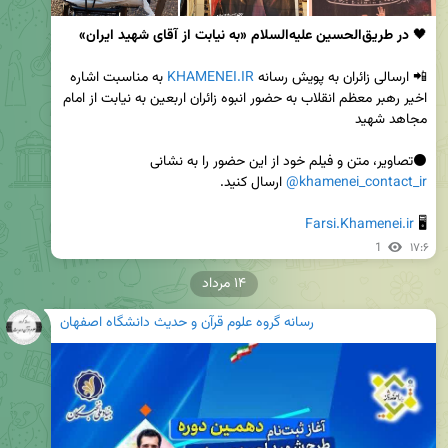
🖤
 در طریق‌الحسین علیه‌السلام «به نیابت از آقای شهید ایران»
📲 ارسالی زائران به پویش رسانه 
KHAMENEI.IR
 به مناسبت اشاره 
اخیر رهبر معظم انقلاب به حضور انبوه زائران اربعین به نیابت از امام 
⚫️تصاویر، متن و فیلم خود از این حضور را به نشانی 
@khamenei_contact_ir
Farsi.Khamenei.ir
🖥 
1
۱۷:۶
۱۴ مرداد
رسانه گروه علوم قرآن و حدیث دانشگاه اصفهان