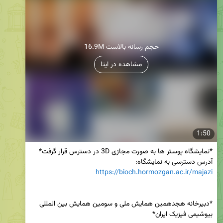
16.9M حجم رسانه بالاست
مشاهده در ایتا
1:50
آدرس دسترسی به نمایشگاه:

https://bioch.hormozgan.ac.ir/majazi
*دبیرخانه هجدهمین همایش ملی و سومین همایش بین المللی 
بیوشیمی فیزیک ایران*