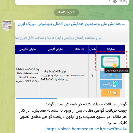
1
۱۴:۴۷
۱۱ دی ۱۴۰۳
هجدهمین همایش ملی و سومین همایش بین المللی بیوشیمی فیزیک ایران
جهت دریافت گواهی مقاله، پس از ورود به سامانه همایش،  در کنار 
هر مقاله، در ستون عملیات روی آیکون دریافت گواهی مطابق تصویر 
کلیک نمایید

https://bioch.hormozgan.ac.ir/news?m=14