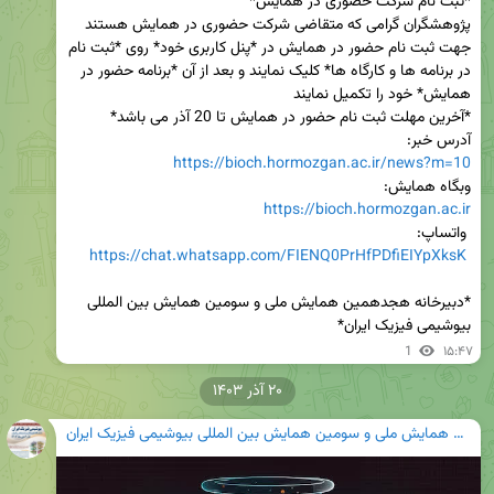
پژوهشگران گرامی که متقاضی شرکت حضوری در همایش هستند 
جهت ثبت نام حضور در همایش در *پنل کاربری خود* روی *ثبت نام 
در برنامه ها و کارگاه ها* کلیک نمایند و بعد از آن *برنامه حضور در 
آدرس خبر:

https://bioch.hormozgan.ac.ir/news?m=10
وبگاه همایش:

https://bioch.hormozgan.ac.ir
https://chat.whatsapp.com/FIENQ0PrHfPDfiEIYpXksK
*دبیرخانه هجدهمین همایش ملی و سومین همایش بین المللی 
بیوشیمی فیزیک ایران*
1
۱۵:۴۷
۲۰ آذر ۱۴۰۳
هجدهمین همایش ملی و سومین همایش بین المللی بیوشیمی فیزیک ایران