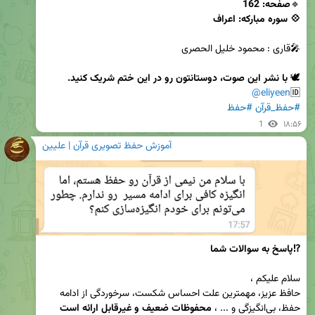
🔹
💠 سوره مبارکه: اعراف
🕊 
با نشر این صوت، دوستانتون رو در این ختم شریک کنید.
@eliyeen
🆔
#حفظ_قرآن
#حفظ
1
۱۸:۵۶
آموزش حفظ تصویری قرآن | علیین
⁉️پاسخ به سوالات شما
حافظ عزیز، مهمترین علت احساس شکست، سرخوردگی از ادامه 
حفظ، بی‌انگیزگی و ... ، 
محفوظات ضعیف و غیرقابل ارائه است