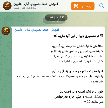
آموزش حفظ تصویری قرآن | علیین
پیوستن
18.9هزار دنبال‌کننده
۲۱ اردیبهشت
۱۹ اردیبهشت
آموزش حفظ تصویری قرآن | علیین
📮در تفسیری زیبا از این آیه داریم که:
تنها قدرت مانور در همین زندگى مادّى 
را دارند، ولى در میدان معنویّات و در توجّه به امدادهاى غیبى و اراده 
پاى آنان لنگ است