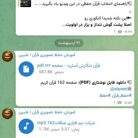
📮راهنمای انتخاب قرآن حفظی در این ویدیو یاد بگیرید... ▪️خب حالا قرآن های حفظی ما چه ویژگی هایی باید
🔑این نکته شدیدا کنکوری رو 

اصلا پشت گوش ننداز و بزار در اولویت
...
1
۱۹:۴۶
۲۱ اردیبهشت
آموزش حفظ تصویری قرآن | علیین
قرآن «نگارش آسان» - صفحه ۱۶۲.pdf
حجم: 587.8K
📮 
دانلود فایل نوشتاری (PDF): 
@eliyeen
🆔
#حفظ_قرآن
#حفظ
1
۱۸:۵۶
آموزش حفظ تصویری قرآن | علیین
شرکت نرم افزاری صافات162.mp3
زمان:
3:37
حجم: 1.7M