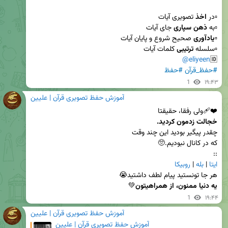
▫️در 
اخذ
▫️به
 ذهن سپاری
▫️
یادآوری
▫️سلسله 
ترتیبی
@eliyeen
🆔
#حفظ_قرآن
#حفظ
1
۱۹:۴۳
آموزش حفظ تصویری قرآن | علیین
❤️‍🩹ولی رفقا، حقیقتا 

خجالت زدمون کردید.
::

ایتا
 | 
بله
 | 
روبیکا
هر جا تونستید پیام لطف داشتید😭

یه دنیا ممنون، از همراهیتون
💚
1
۱۹:۴۴
آموزش حفظ تصویری قرآن | علیین
آموزش حفظ تصویری قرآن | علیین