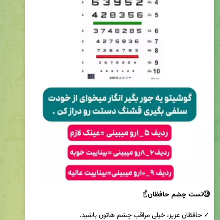
🧐تست چشم حافظان