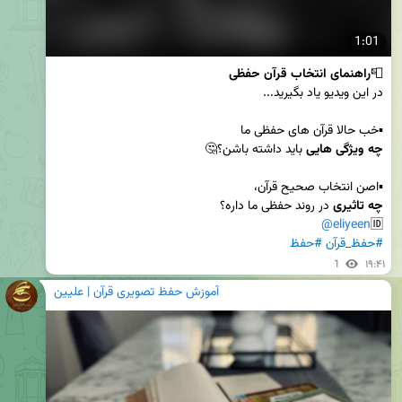
1:01
📮
راهنمای انتخاب قرآن حفظی
▪️خب حالا قرآن های حفظی ما 

چه ویژگی هایی
▪️اصن انتخاب صحیح قرآن، 

چه تاثیری
@eliyeen
🆔
#حفظ_قرآن
#حفظ
1
۱۹:۴۱
آموزش حفظ تصویری قرآن | علیین