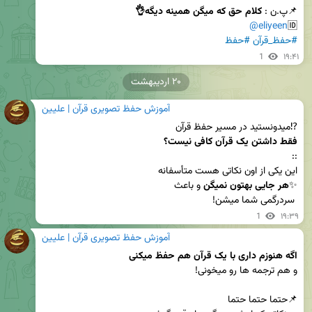
📌پ.ن : 
کلام حق که میگن همینه دیگه👌
@eliyeen
🆔
#حفظ_قرآن
#حفظ
1
۱۹:۴۱
۲۰ اردیبهشت
آموزش حفظ تصویری قرآن | علیین
⁉️میدونستید در مسیر حفظ قرآن 

فقط داشتن یک قرآن کافی نیست؟ 
✨
هر جایی بهتون نمیگن
 سردرگمی شما میشن!
1
۱۹:۳۹
آموزش حفظ تصویری قرآن | علیین
اگه هنوزم داری با یک قرآن هم حفظ میکنی