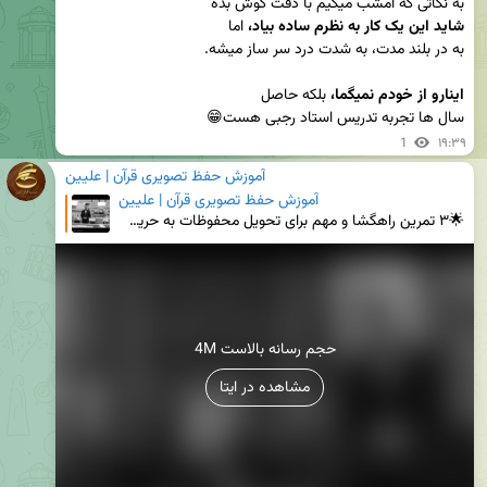
به نکاتی که امشب میگیم با دقت گوش بده

شاید این یک کار به نظرم ساده بیاد، 
اینارو از خودم نمیگما،
سال ها تجربه تدریس استاد رجبی هست😁
1
۱۹:۳۹
آموزش حفظ تصویری قرآن | علیین
آموزش حفظ تصویری قرآن | علیین
🌟۳ تمرین راهگشا و مهم برای تحویل محفوظات به حریف تمرینی ⚠️حافظان عزیز یادتون باشه که: حفظِ بدون تحو
4M حجم رسانه بالاست
مشاهده در ایتا