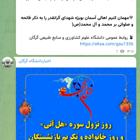
🌹
مهمان کنیم اهالی آسمان بویژه شهدای گرانقدر را به ذکر فاتحه 
و صلواتی بر محمد و آل محمد(
ص
) 
🪴 روابط عمومی دانشگاه علوم کشاورزی و منابع طبیعی گرگان

https://eitaa.com/gau1336
1
۱۴:۱۷
اخباردانشگاه گرگان