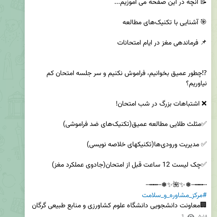
⁉️چطور عمیق بخوانیم، فراموش نکنیم و سر جلسه امتحان کم 
┄┅┅┄❅✨🌺✨❅┄┅┅┄

#مرکز_مشاوره_و_سلامت
🏢معاونت دانشجویی دانشگاه علوم کشاورزی و منابع طبیعی گرگان