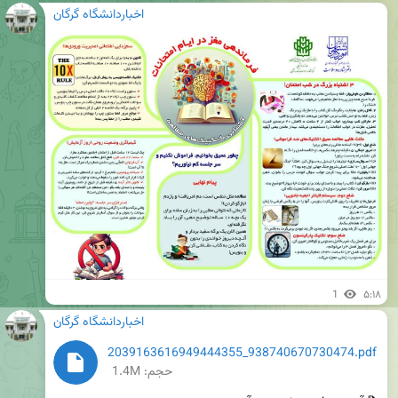
اخباردانشگاه گرگان
1
۵:۱۸
اخباردانشگاه گرگان
2039163616949444355_938740670730474.pdf
حجم: 1.4M