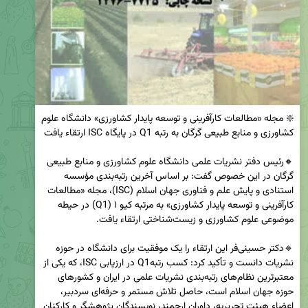
❇️ مجله «مطالعات کارآفرینی و توسعه پایدار کشاورزی» دانشگاه علوم 
🔸رئیس دفتر نشریات علمی دانشگاه علوم کشاورزی و منابع طبیعی 
گرگان در این خصوص گفت: بر اساس آخرین رتبه‌بندی مؤسسه 
استنادی و پایش علم و فناوری جهان اسلام (ISC)، مجله «مطالعات 
کارآفرینی و توسعه پایدار کشاورزی» به مرتبه کیو ۱ (Q1) در حیطه 
🔹دکتر حسینی‌فر این ارتقاء را یک موفقیت برای دانشگاه در حوزه 
نشریات دانست و تأکید کرد: کسب رتبهQ1 در ارزیابی ISC، که یکی از 
معتبرترین نظام‌های رتبه‌بندی نشریات علمی در ایران و کشورهای 
حوزه جهان اسلام است، حاصل تلاش مستمر و حرفه‌ای سردبیر، 
اعضاء هیئت تحریریه، داوران ارجمند، نویسندگان پژوهشگر و کارکنان 