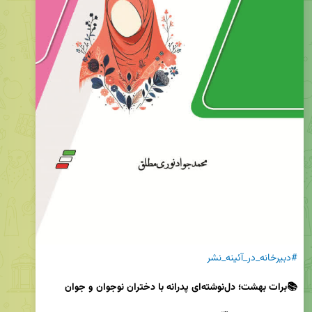
#دبیرخانه_در_آئینه_نشر