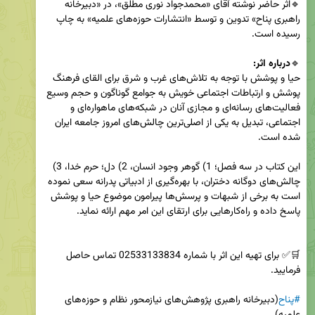
🔹اثر حاضر نوشته آقای «محمدجواد نوری مطلق»، در «دبیرخانه 
راهبری پناح» تدوین و توسط «انتشارات حوزه‌های علمیه» به چاپ 
🔹
درباره اثر:
حیا و پوشش با توجه به تلاش‌های غرب و شرق برای القای فرهنگ 
پوشش و ارتباطات اجتماعی خویش به جوامع گوناگون و حجم وسیع 
فعالیت‌های رسانه‌ای و مجازی آنان در شبکه‌های ماهواره‌ای و 
اجتماعی، تبدیل به یکی از اصلی‌ترین چالش‌های امروز جامعه ایران 
این کتاب در سه فصل؛ 1) گوهر وجود انسان، 2) دل؛ حرم خدا، 3) 
چالش‌های دوگانه دختران، با بهره‌گیری از ادبیاتی پدرانه سعی نموده 
است به برخی از شبهات و پرسش‌ها پیرامون موضوع حیا و پوشش 
🛒✅ برای تهیه این اثر با شماره 02533133834 تماس حاصل 
#پناح
(دبیرخانه راهبری پژوهش‌های نیازمحور نظام و حوزه‌های 
علمیه)
