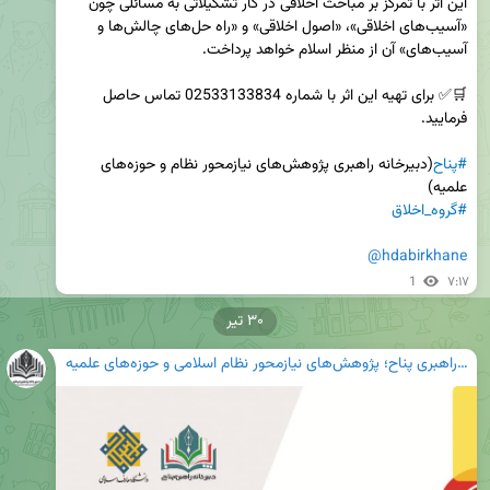
این اثر با تمرکز بر مباحث اخلاقی در کار تشکیلاتی به مسائلی چون 
«آسیب‌های اخلاقی»، «اصول اخلاقی» و «راه حل‌های چالش‌ها و 
🛒✅ برای تهیه این اثر با شماره 02533133834 تماس حاصل 
#پناح
(دبیرخانه راهبری پژوهش‌های نیازمحور نظام و حوزه‌های 
علمیه)

#گروه_اخلاق
@hdabirkhane
1
۷:۱۷
۳۰ تیر
دبیرخانه راهبری پناح؛ پژوهش‌های نیازمحور نظام اسلامی و حوزه‌های علمیه