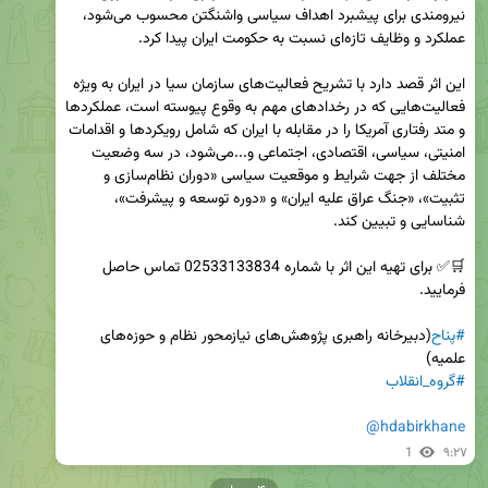
نیرومندی برای پیشبرد اهداف سیاسی واشنگتن محسوب می‌شود، 
این اثر قصد دارد با تشریح فعالیت‌های سازمان سیا در ایران به ویژه 
فعالیت‌هایی که در رخدادهای مهم به وقوع پیوسته است، عملکردها 
و متد رفتاری آمریکا را در مقابله با ایران که شامل رویکردها و اقدامات 
امنیتی، سیاسی، اقتصادی، اجتماعی و...می‌شود، در سه وضعیت 
مختلف از جهت شرایط و موقعیت سیاسی «دوران نظام‌سازی و 
تثبیت»، «جنگ عراق علیه ایران» و «دوره توسعه و پیشرفت»، 
🛒✅ برای تهیه این اثر با شماره 02533133834 تماس حاصل 
#پناح
(دبیرخانه راهبری پژوهش‌های نیازمحور نظام و حوزه‌های 
علمیه)

#گروه_انقلاب
@hdabirkhane
1
۹:۲۷