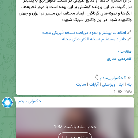
در آن انسان، جامعه و منابع طبیعی در نسبت متوازن‌تری با یکدیگر 
قرار گیرند. در این پرونده کوشش بر این بوده است با مرور تجربه‌ها، 
الگوها و نمونه‌های گوناگون، ابعاد مختلف این مسیر در ایران و جهان 
🔗 
اطلاعات بیشتر و نحوه دریافت نسخه فیزیکی مجله
🔗 
دانلود مستقیم نسخه الکترونیکی مجله
#اقتصاد
#مردمی_سازی
🔅 
#حکمرانی_مردم
 👇

بله
 | 
ایتا
 | 
ویراستی
 | 
آپارات
 | 
سایت
1
۳:۴۸
حکمرانی مردم
19M حجم رسانه بالاست