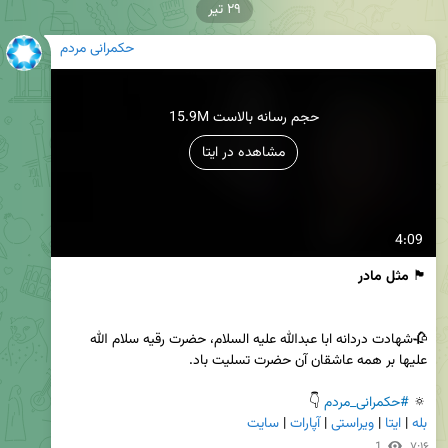
۲۹ تیر
حکمرانی مردم
15.9M حجم رسانه بالاست
مشاهده در ایتا
4:09
🏴
 مثل مادر
🥀شهادت دردانه ابا عبدالله علیه السلام، حضرت رقیه سلام الله 
🔅 
#حکمرانی_مردم
 👇

بله
 | 
ایتا
 | 
ویراستی
 | 
آپارات
 | 
سایت
1
۷:۱۶