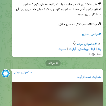
🎥 هر ساختاری که در جامعه باعث بشود عده‌ای کوچک بشن، 
تحقیر بشن، آدم حساب نشن و نتونن به کمک ولی خدا بیان باید آن 
#مردمی_سازی
🔅 
#حکمرانی_مردم
 👇

بله
 | 
ایتا
 | 
ویراستی
 | 
آپارات
 | 
سایت
1
۶:۲۰
۱۱ مرداد
حکمرانی مردم
هدایت شده از
آوند