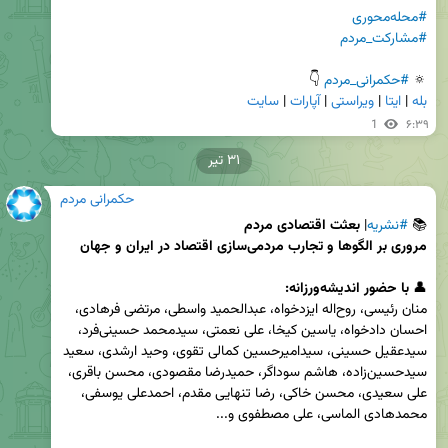
#محله‌محوری
#مشارکت_مردم
🔅 
#حکمرانی_مردم
 👇

بله
 | 
ایتا
 | 
ویراستی
 | 
آپارات
 | 
سایت
1
۶:۳۹
۳۱ تیر
حکمرانی مردم
📚 
#نشریه
| 
مروری بر الگوها و تجارب مردمی‌سازی اقتصاد در ایران و جهان
👤 
با حضور اندیشه‌ورزانه:
منان رئیسی، روح‌اله ایزدخواه، عبدالحمید واسطی، مرتضی فرهادی، 
احسان دادخواه، یاسین کیخا، علی نعمتی، سیدمحمد حسینی‌فرد، 
سیدعقیل حسینی، سیدامیرحسین کمالی تقوی، وحید ارشدی، سعید 
سیدحسین‌زاده، هاشم سوداگر، حمیدرضا مقصودی، محسن باقری، 
علی سعیدی، محسن خاکی، رضا تنهایی مقدم، احمدعلی یوسفی، 