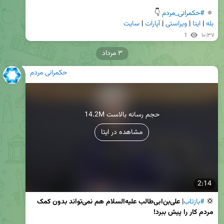
🔅 
#حکمرانی_مردم
 👇

بله
 | 
ایتا
 | 
ویراستی
 | 
آپارات
 | 
سایت
1
۱۰:۳۷
۳ مرداد
حکمرانی مردم
14.2M حجم رسانه بالاست
مشاهده در ایتا
2:14
💢 
#بازتاب
| 
علی‌بن‌ابی‌طالب علیه‌السلام هم نمی‌تواند بدون کمک 
مردم کار را پیش ببرد!