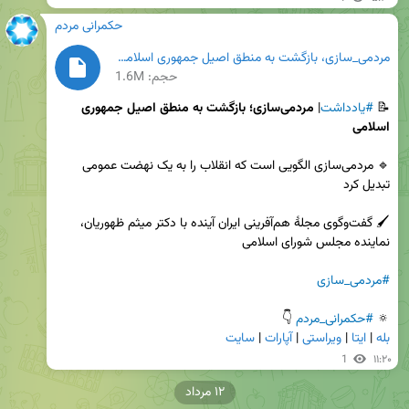
حکمرانی مردم
مردمی_سازی، بازگشت به منطق اصیل جمهوری اسلامی.pdf
حجم: 1.6M
📝 
#یادداشت
| 
مردمی‌سازی؛ بازگشت به منطق اصیل جمهوری 
اسلامی
🔹 مردمی‌سازی الگویی است که انقلاب را به یک نهضت عمومی 
🖌 گفت‌و‌گوی مجلهٔ هم‌آفرینی ایران آینده با دکتر میثم ظهوریان، 
#مردمی_سازی
🔅 
#حکمرانی_مردم
 👇

بله
 | 
ایتا
 | 
ویراستی
 | 
آپارات
 | 
سایت
1
۱۱:۲۰
۱۲ مرداد