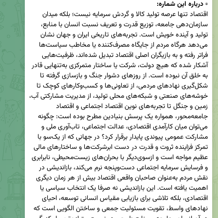
▫️ 
درباره این شماره:
اقتصاد تنها عرصه تولید کالا و گردش سرمایه نیست؛ بلکه میدان 
سازمان‌دهی جامعه، توزیع قدرت و تعریف نسبت انسان با منابع، 
تولید و آینده خویش است. تجربه‌های تاریخی ایران و جهان نشان 
می‌دهد هرگاه مردم از جایگاه مصرف‌کننده یا مخاطب سیاست‌ها 
فراتر رفته و به بازیگران اصلی اقتصاد تبدیل شده‌اند، ظرفیت‌هایی 
آشکار شده که هیچ دولت، شرکت یا ساختار متمرکزی به‌تنهایی قادر 
به خلق آن نبوده است. از روزهای دشوار جنگ و بازسازی گرفته تا 
شکل‌گیری نهادهای مردمی، از تعاونی‌ها و کسب‌وکارهای کوچک تا 
خوشه‌های صنعتی و شبکه‌های محلی تولید، از مدیریت مشارکتی آب، 
زمین و جنگل تا تجربه‌های نوین اقتصاد اجتماعی و اقتصاد 
جامعه‌محور، همواره یک پرسش بنیادین مطرح بوده است: چگونه 
می‌توان میان کارآمدی اقتصادی، عدالت اجتماعی، تاب‌آوری ملی و 
مشارکت عمومی پیوندی پایدار برقرار کرد؟ در جهانی که از یک‌سو با 
تمرکز فزاینده ثروت و قدرت در دست ابرشرکت‌ها و ساختارهای مالی 
عظیم مواجه است و ازسوی‌دیگر با بحران‌های زیست‌محیطی، نابرابری 
و فرسایش سرمایه اجتماعی دست‌وپنجه نرم می‌کند، بازاندیشی در 
نقش مردم به‌عنوان صاحبان واقعی اقتصاد بیش از هر زمان دیگری 
اهمیت یافته است. این بازاندیشی نه صرفا یک انتخاب سیاسی یا 
اقتصادی، بلکه تلاشی برای بازیابی مقیاس انسانی توسعه، احیای 
نهادهای واسط، تقویت مسئولیت جمعی و ساختن الگویی است که 