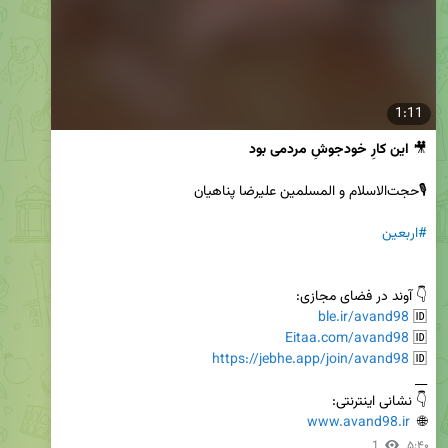
1:11
🎥
 این کارِ خودجوشِ مردمی بود
#اربعین
ble.ir/avand98
🆔 
Eitaa.com/avand98
🆔 
https://jebhe.app/join/avand98
🆔 
www.avand98.ir
🌐  
1
۵:۴۰