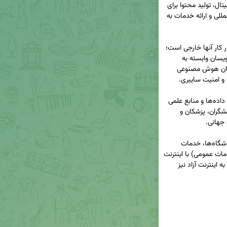
است؛ مانند دورکاری بین‌المللی، صادرات خدمات دیجیتال، تولید محتوا برای 
پلتفرم‌های جهانی (یوتیوب)، فروش در بازارهای بین‌المللی و ارائه خدمات به 
🔹دسته دوم (۸ تا ۱۲ درصد مشاغل): مشاغلی که ابزار کار آنها خارجی است؛ 
حتی اگر بازار هدف داخلی داشته باشند. مانند برنامه‌نویسان وابسته به 
مخازن کد جهانی، فعالان بازاریابی دیجیتال، متخصصان هوش مصنوعی 
🔹دسته سوم (۳ تا ۵ درصد مشاغل): مشاغلی که به داده‌ها و منابع علمی 
بین‌المللی نیاز دارند؛ مانند اعضای هیئت علمی، پژوهشگران، پزشکان و 
🔺جمع‌بندی: در شرایط فعلی کشور، اکثر مشاغل (فروشگاه‌ها، خدمات 
داخلی، تولید محتوای داخلی، آموزش، حمل‌ونقل و خدمات عمومی) با اینترنت 
ملی نیز فعالیت خود را ادامه می‌دهند. اقلیت وابسته به اینترنت آزاد نیز 