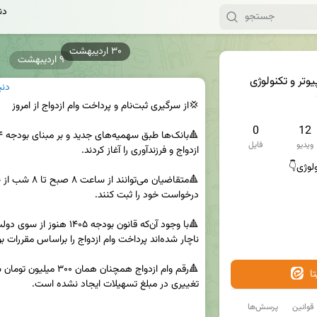
دن
۹ اردیبهشت
یوتر و تکنولوژی
دنی
0
12
ویدیو
فایل
🔺متقاضیان می‌توانند از ساعت ۸ صبح تا ۸ شب از طریق نشانی 
ا
قوانین
پرسش‌ها