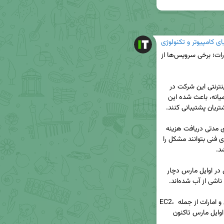
ای کامپیوتر و تکنولوژی
💢اختلال در سرورهای اینترنتی آمازون در بحرین و امارات؛ برخی سرویس‌ها از 
🔺شرکت آمازون اعلام کرد آسیب به مراکز سرورهای اینترنتی این شرکت در 
بحرین و امارات متحده عربی در پی درگیری‌های خاورمیانه، باعث شده این 
🔺بخش خدمات آنلاین آمازون (AWS) گفته است برای مدتی دریافت هزینه 
از مشتریان در این دو منطقه را متوقف کرده تا تیم‌های فنی بتوانند مشکل را 
🔺بر اساس گزارش‌ها، این مراکز در اثر حملات پهپادی در اوایل مارس دچار 
🔺طبق سامانه وضعیت AWS، ۳۱ سرویس در بحرین و امارات از جمله EC2، 
S3 و Lambda دچار اختلال هستند و برخی از آنها از اوایل مارس تاکنون 