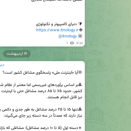
https://www.itnology.ir
🌐 
@itnology
🆔 
1
۱۶:۵۱
۱۶ اردیبهشت
دنی