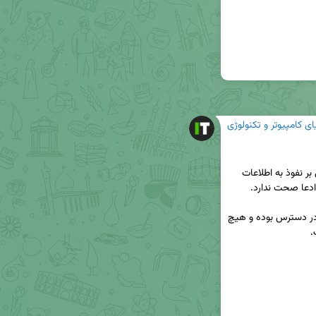
ای کامپیوتر و تکنولوژی
🔺در پی ادعای گروه هکری «جوجه اردک زشت» مبنی بر نفوذ به اطلاعات 
🔺اطلاعات منتشرشده شامل داده‌های کم‌اهمیت و در دسترس بوده و هیچ 