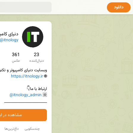
دانلود
دنیای کامپ
@itnology
361
23
دنبال‌کننده
عکس
https://itnology.ir
🌐 
@itnology_admin
🆔 
________________________
مشاهده در ایت
چندسکویی
داغ‌ترین‌ها