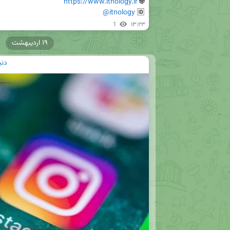
https://www.itnology.ir
🌐 
@itnology
🆔 
1
۱۳:۲۳
۱۹ اردیبهشت
دنی