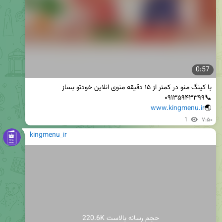
0:57
www.kingmenu.ir
🌏
1
۷:۵۰
kingmenu_ir
220.6K حجم رسانه بالاست