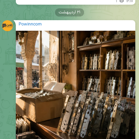
1
۱۲:۱۷
۲۱ اردیبهشت
Powinncom