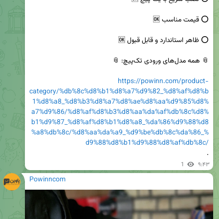
https://powinn.com/product-
category/%db%8c%d8%b1%d8%a7%d9%82_%d8%af%d8%b
1%d8%a8_%d8%b3%d8%a7%d8%ae%d8%aa%d9%85%d8%
a7%d9%86/%d8%af%d8%b3%d8%aa%da%af%db%8c%d8%
b1%d9%87_%d8%af%d8%b1%d8%a8_%da%86%d9%88%d8
%a8%db%8c/%d8%aa%da%a9_%d9%be%db%8c%da%86_%
d9%88%d8%b1%d9%88%d8%af%db%8c/
.
1
۹:۴۳
Powinncom