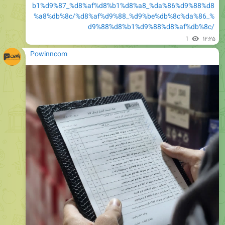
b1%d9%87_%d8%af%d8%b1%d8%a8_%da%86%d9%88%d8
%a8%db%8c/%d8%af%d9%88_%d9%be%db%8c%da%86_%
d9%88%d8%b1%d9%88%d8%af%db%8c/
1
۱۲:۲۵
Powinncom