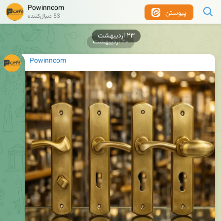
Powinncom
پیوستن
53 دنبال‌کننده
۲۰ اردیبهشت
Powinncom