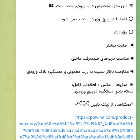
https://powinn.com/product-
category/%db%8c%d8%b1%d8%a7%d9%82_%d8%af%d8%b
1%d8%a8_%d8%b3%d8%a7%d8%ae%d8%aa%d9%85%d8%
a7%d9%86/%d8%af%d8%b3%d8%aa%da%af%db%8c%d8%