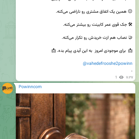
@vahedefrooshe2powinn
.
1
۷:۲۷
Powinncom