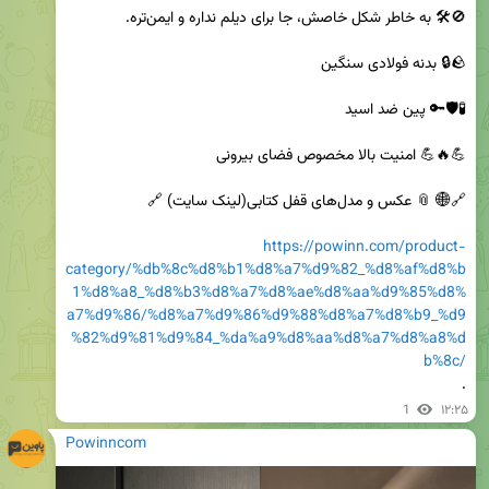
https://powinn.com/product-
category/%db%8c%d8%b1%d8%a7%d9%82_%d8%af%d8%b
1%d8%a8_%d8%b3%d8%a7%d8%ae%d8%aa%d9%85%d8%
a7%d9%86/%d8%a7%d9%86%d9%88%d8%a7%d8%b9_%d9
%82%d9%81%d9%84_%da%a9%d8%aa%d8%a7%d8%a8%d
b%8c/
.
1
۱۲:۲۵
Powinncom