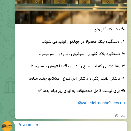
@vahedefrooshe2powinn
.
1
۸:۰
Powinncom