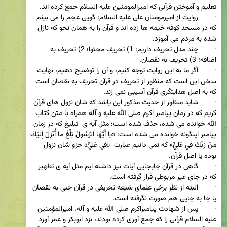
·        روایت از امیرمومنان علی علیه السلام: گویی عجم را می بینم 
که در مسجد کوفه خیمه ها زده اند و قرآن را به همان نحو که نازل 
·        چند مدل تحریف داریم: 1) تحریف محتوا؛ 2) تحریف به 
·        اگر ما به این روایت توجه کنیم، و آن را توضیح دهیم، نهایت 
سخن این است که منظور از تحریف در قرآن تحریف به نقصان است 
·        شاید منظور از حدیث مذکور این یاشد که شان نزول های قرآن 
کریم که در زمان پیامبر اکرم صلی الله علیه و آله همراه با متن کتاب 
الله خوانده می شده، حذف شده است؛ مثل آیه ی  تبلیغ که در زمان 
پیامبر اینگونه خوانده می شده است: «يا أَيُّهَا اَلرَّسُولُ بَلِّغْ ما أُنْزِلَ إِلَيْكَ 
مِنْ رَبِّكَ فِي عَلِيٍّ» که نمی دانیم عبارت  «فِي عَلِيٍّ» جزو شان نزول 
·        گاهی در قرآن جابجایی آیات نیز داشته ایم مثل آیه ی تطهیر 
·        البته از نظر برخی علمای شیعه تحریفی در قرآن حتی به نقصان 
·        پس از شهادت پیامبراکرم صلی الله علیه و آله، امیرالمؤمنین 
علیه السلام قرآنی را که جمع آوری کرده بودند، نزد ابوبکر و عمر آورد 