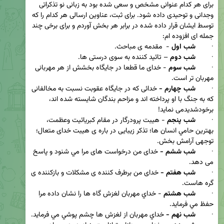
برای هر کدام عنوانی مشخص و سعی شده بود به زبانی نو تذکراتی 
وجدانی و توحیدی داده شود. برای ثبت، عناوین ارسالی هر کدام را که 
توسط ایشان قرار داده شده در برابر هر بخش آوردم و برای برخی چند 
·        
شب اول
·        
شب دوم 
·        
شب سوم 
- خدای ما قطعا در جايگاه بخشش از هر مهربانی 
·        
شب چهارم -
 خدائی كه در جايگاه عقوبت نسبت به مخالفانی 
كه به جنگ با او پرداخته اند و مزاحم بندگان شايسته شده اند، 
·        
شب پنجم 
- هيبت پرودرگار در مقام كبريائيت وعظمت، 
بهترين حامي انسان ها؛ تذکر زیبایی در باره ی هیبت خدای متعال؛ 
·        
شب ششم -
 خدای من درخواست های مرا مي شنود و پاسخ 
·        
شب هفتم -
 خدای من برطرف كننده ی مشكلات و بازكننده ی 
·        
شب هشتم
 - خداي مهربان لغزش گاه ها را نشان داده مرا 
·        
شب نهم -