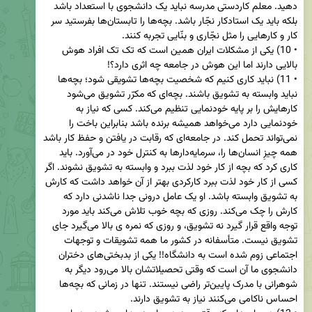
دهید. معلم کاردستی مدرسه نباید یک دانشجوی با استعداد باشد 
بلکه باید یک استادکار نجّار باشد. بچه‌ها را تابستان‌ها بفرستید سر 
• 10) یکی از مشکلات ایران همین است که تک تک افراد هوش 
• 11) نباید کاری کنیم که شخصیت بچه‌ها تشویقی شود؛ بچه‌ها 
نباید وابسته به تشویق باشند. بچه‌ای که مکرّر تشویق می‌شود 
کارهایش را بر پایه خودنمایی تنظیم می‌کند. کسی که نیاز به 
خودنمایی دارد می‌خواهد همیشه برنده باشد بنابراین باخت را 
نمی‌تواند تحمل کند. در جامعه‌ای که رقابت در یافتن و حفظ کار باشد 
همه چیزِ انسان‌ها را، سرمایه‌دارها به کنترل خود در می‌آورد. باید 
کاری کرد که بچه از کار خود لذت ببرد و وابسته به تشویق نشوند. اگر 
کسی از کار خود لذت ببرد کارکردی بهتر از آن خواهد داشت که کارش 
به تشویق وابسته باشد. او یک عامل درونی جدا ناشدنی دارد که 
کارش را چک می‌کند. روزی که بچه خوب تلاش می‌کند باید مورد 
توجه واقع قرار گیرد نه تشویق، و روزی که نمره ی بالا می‌گیرد جای 
تشویق نیست. متأسفانه در کشور ما همه تشویقات و توجهات 
اجتماعی زوم شده است به دانشگاه!! یکی از بدبختی‌های دختران 
دانشجوی ما آن است که وقتی تحصیلاتشان بالا می‌رود دیگر به 
شوهرانی با مدرک پایین‌تر راضی نیستند. تنها در زمانی که بچه‌ها 