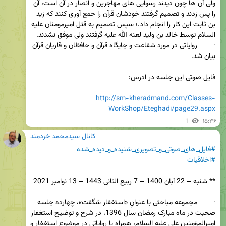
ولی آن ها چون دیدند رسوایی های مهاجرین و انصار در آن است، آن 
را پس زدند و تصمیم گرفتند خودشان قرآن را جمع آوری کنند که زید 
بن ثابت این کار را انجام داد.؛ سپس تصمیم به قتل امیرمومنان علیه 
·        روایاتی در مورد شفاعت و جایگاه قرآن و حافظان و قاریان قرآن 
http://sm-kheradmand.com/Classes-
WorkShop/Eteghadi/page29.aspx
1
۱۵:۳۶
کانال سیدمحمد خردمند
#فایل_های_صوتی_و_تصویری_شنیده_و_دیده_شده
#اخلاقیات
·        مجموعه مباحثی با عنوانِ «استغفار شگفت»، چهارده جلسه 
صحبت در ماه مبارک رمضان سال 1396، در شرح و توضیح استغفار 
امیرالمؤمنین علی علیه السلام، همراه با روایاتی در موضوع استغفار و 