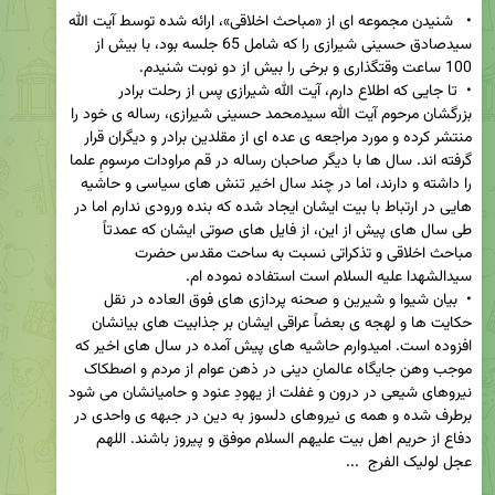
•   شنیدن مجموعه ای از «مباحث اخلاقی»، ارائه شده توسط آیت الله 
سیدصادق حسینی شیرازی را که شامل 65 جلسه بود، با بیش از 
•  تا جایی که اطلاع دارم، آیت الله شیرازی پس از رحلت برادر 
بزرگشان مرحوم آیت الله سیدمحمد حسینی شیرازی، رساله ی خود را 
منتشر کرده و مورد مراجعه ی عده ای از مقلدین برادر و دیگران قرار 
گرفته اند. سال ها با دیگر صاحبان رساله در قم مراودات مرسومِ علما 
را داشته و دارند، اما در چند سال اخیر تنش های سیاسی و حاشیه 
هایی در ارتباط با بیت ایشان ایجاد شده که بنده ورودی ندارم اما در 
طی سال های پیش از این، از فایل های صوتی ایشان که عمدتاً 
مباحث اخلاقی و تذکراتی نسبت به ساحت مقدس حضرت 
•  بیان شیوا و شیرین و صحنه پردازی های فوق العاده در نقل 
حکایت ها و لهجه ی بعضاً عراقی ایشان بر جذابیت های بیانشان 
افزوده است. امیدوارم حاشیه های پیش آمده در سال های اخیر که 
موجب وهن جایگاه عالمانِ دینی در ذهن عوام از مردم و اصطکاک 
نیروهای شیعی در درون و غفلت از یهودِ عنود و حامیانشان می شود 
برطرف شده و همه ی نیروهای دلسوز به دین در جبهه ی واحدی در 
دفاع از حریم اهل بیت علیهم السلام موفق و پیروز باشند. اللهم 