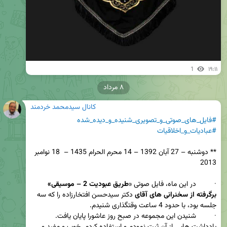
1
۱۹:۱۱
۸ مرداد
کانال سیدمحمد خردمند
#فایل_های_صوتی_و_تصویری_شنیده_و_دیده_شده
#عبادیات_و_اخلاقیات
** دوشنبه – 27 آبان 1392 – 14 محرم الحرام 1435 –  18 نوامبر 
·         در این ماه، فایل صوتی «
طریق عبودیت 2 – موسیقی» 
برگرفته از سخنرانی های آقای 
دکتر سیدحسن افتخارزاده را که سه 
·         شنیدن این مجموعه در صبح روز عاشورا پایان یافت. 