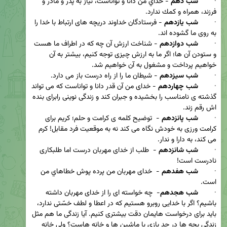
·        
شب دهم 
- خداي من دانا و تواناست، نياز به پدر و مادر و 
·        
شب يازدهم 
- فرستادگان خداوند دريچه های ارتباط با خدا را 
·        
شب دوازدهم
 - شناخت ارزش آن چه که در اطراف ما هست 
و ستودن آن ها؛ اگر ما به ارزش چیزی توجه کنیم، بیشتر به آن 
·        
شب سیزدهم
·        
شب چهاردهم 
- خدای من آن قدر دانا و تواناست که می تواند 
گذشته ی نامناسب را بخشیده و جبران کند و زندگی نوینی رابرای بنده 
·        
شب پانزدهم 
-  توضيح كلمه ی كرامت و حلم؛ کریم برای 
کرامت ورزی به خودش نگاه می کند نه به موقعیت فرد مقابل! کرم 
·        
شب شانزدهم
 -  طلب از خدای مهربان درست اما طلبکاری 
·        
شب هفدهم
 -  خدای مهربان من پرده پوش خطاهاي من 
·        
شب هجدهم
-  چه خواسته ای را از خدای مهربان داشته 
باشیم؟ اگر با خدایی روبرو هستیم که در اعطا و لطف خسّتی ندارد، 
باید برای درخواست هایمان دقت بیشتری کنیم. آیا زندگی ما هم مثل 
زندگی بچه ها در حد بازی با ماشین ها و خانه هاست؟ ولی خانه 