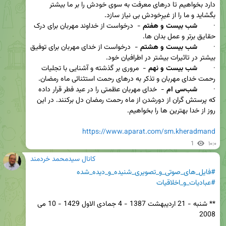
دارد بخواهیم تا درهای معرفت به سوی خودش را بر ما بیشتر 
·        
شب بیست و هفتم 
-  درخواست از خداوند مهربان برای درک 
·        
شب بیست و هشتم
 -  درخواست از خدای مهربان برای توفیق 
·        
شب بیست و نهم 
-  مروری بر گذشته و آشنایی با تجلیات 
·        
شب‌سی ام 
-  خدای مهربان عظمتی را در عید فطر قرار داده 
که پرستش گران از دورشدن از ماه رحمت رمضان دل برکنند. در این 
https://www.aparat.com/sm.kheradmand
1
۱۰:۰
کانال سیدمحمد خردمند
#فایل_های_صوتی_و_تصویری_شنیده_و_دیده_شده
#عبادیات_و_اخلاقیات
** شنبه - 21 اردیبهشت 1387 - 4 جمادی الاول 1429 - 10 می 