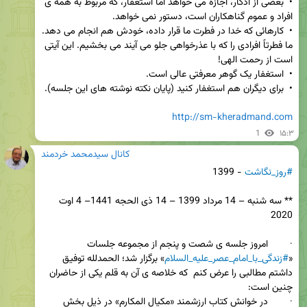
•  بعضی از اذکار، اجازه می خواهد اما استغفار، که مربوط به همه ی 
•  کارهائی که خدا در فطرت ما قرار داده، خودش هم انجام می دهد. 
ما فطرتاً افرادی را که با عذرخواهی جلو می آیند می بخشیم. این آیتی 
http://sm-kheradmand.com
1
۱۵:۳
کانال سیدمحمد خردمند
#روز_نگاشت
** سه شنبه – 14 مرداد 1399 – 14 ذی الحجه 1441– 4 اوت 
·        امروز جلسه ی شصت و پنجم از مجموعه جلسات 
«
#زندگی_با_امام_عصر_علیه_السلام
» برگزار شد؛ الحمدلله توفیق 
داشتم مطالبی را عرض کنم  که خلاصه ی آن به قلم یکی از حاضران 
·        در خوانش کتاب ارزشمند «مکیال المکارم» در ذیل بخش 