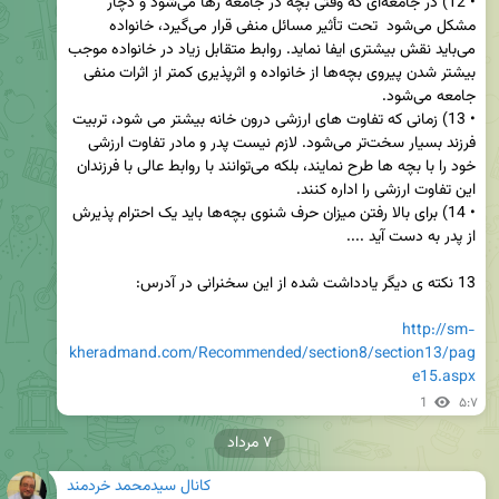
• 12) در جامعه‌ای که وقتی بچه در جامعه رها می‌شود و دچار 
مشکل می‌شود  تحت تأثیر مسائل منفی قرار می‌گیرد، خانواده 
می‌باید نقش بیشتری ایفا نماید. روابط متقابل زیاد در خانواده موجب 
بیشتر شدن پیروی بچه‌ها از خانواده و اثرپذیری کمتر از اثرات منفی 
• 13) زمانی که تفاوت های ارزشی درون خانه بیشتر می شود، تربیت 
فرزند بسیار سخت‌تر می‌شود. لازم نیست پدر و مادر تفاوت ارزشی 
خود را با بچه ها‌ طرح نمایند، بلکه می‌توانند با روابط عالی با فرزندان 
• 14) برای بالا رفتن میزان حرف شنوی بچه‌ها باید یک احترام پذیرش 
http://sm-
kheradmand.com/Recommended/section8/section13/pag
e15.aspx
1
۵:۷
۷ مرداد
کانال سیدمحمد خردمند