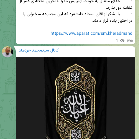
·         خدای متعال به حرمت اولیایش ما را تا آخرین لحظه ی عمر از 
·         با تشکر از آقای سجاد دانشفرد که این مجموعه سخنرانی را 
https://www.aparat.com/sm.kheradmand
1
۱۷:۵
کانال سیدمحمد خردمند