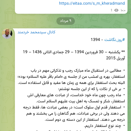
https://eitaa.com/s_m_kheradmand
1
۱۰:۰
۹ مرداد
کانال سیدمحمد خردمند
#روز_نگاشت
** یکشنبه – 30 فروردین 1394 – 29 جمادی الثانی 1436 – 19 
•  مطالبی در استقبال ماه مبارک رجب و تذکراتی مهم در باب 
استغفار، بهره ی امشب من از جلسه ی «امام باقر علیه السلام» بود»؛ 
•  ماه رجب چون ماه خود خداست، از عبادت های معارفی اش 
•  استغفار قدم اول سلوک است؛ در بعضی عبادت ها، فقط درجه 
می دهند ولی در برخی عبادات، هم گناهان را می بخشند و هم 