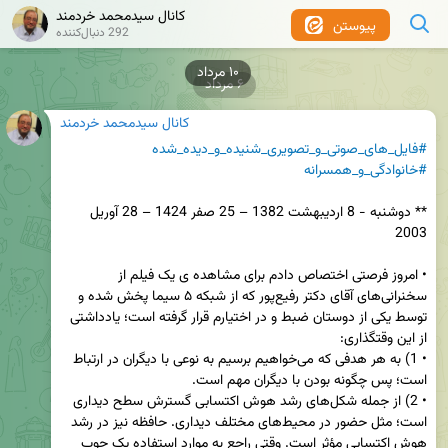
کانال سیدمحمد خردمند
پیوستن
292 دنبال‌کننده
۶ مرداد
کانال سیدمحمد خردمند
#فایل_های_صوتی_و_تصویری_شنیده_و_دیده_شده
#خانوادگی_و_همسرانه
** دوشنبه - 8 اردیبهشت 1382 – 25 صفر 1424 – 28 آوریل 
• امروز فرصتی اختصاص دادم برای مشاهده ی یک فیلم از 
سخنرانی‌های آقای دکتر رفیع‌پور که از شبکه ۵ سیما پخش شده و 
توسط یکی از دوستان ضبط و در اختیارم قرار گرفته است؛ یادداشتی 
• 1) به هر هدفی که می‌خواهیم برسیم به نوعی با دیگران در ارتباط 
• 2) از جمله شکل‌های رشد هوش اکتسابی گسترش سطح دیداری 
است؛ مثل حضور در محیط‌های مختلف دیداری. حافظه نیز در رشد 
هوش اکتسابی مؤثر است. وقتی راجع به موارد استفاده یک چوب 