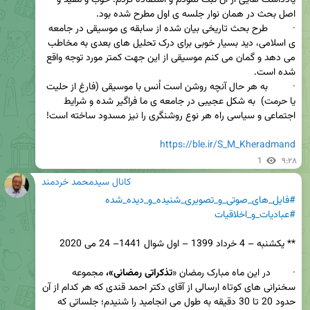
یادداشت هایی از آن ثبت نمودم و استفاده کردم. خوب و مفید و 
·         طرح بحث تاریخی بیان شده از سابقه ی موسیقی در جامعه 
ی اسلامی، دید بسیار خوبی برای درک تحلیل های بعدی به مخاطب 
می دهد و گمان می کنم موسیقی از این جهت کمتر مورد توجه واقع 
·         به هر حال آنچه روشن است اُنس با موسیقی (فارغ از حلیت 
یا حرمت)  به شکل عجیبی در جامعه ی ما فراگیر شده و شرایط 
https://ble.ir/S_M_Kheradmand
1
۹:۲۸
کانال سیدمحمد خردمند
#فایل_های_صوتی_و_تصویری_شنیده_و_دیده_شده
#عبادیات_و_اخلاقیات
·        در این ماه مبارک رمضان «
تذکراتی رمضانی»، 
مجموعه 
سخنرانی های کوتاه ارسالی از آقای دکتر احمد قندی که هر کدام از آن 
حدود 20 تا 30 دقیقه به طول می انجامید را شنیدم؛ جلساتی که 