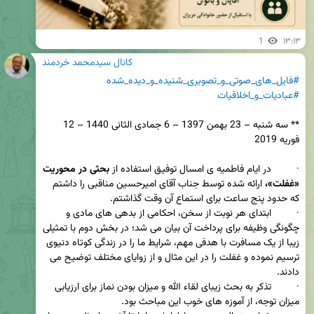
1
۱۳:۱۳
کانال سیدمحمد خردمند
#فایل_های_صوتی_و_تصویری_شنیده_و_دیده_شده
#عبادیات_و_اخلاقیات
** سه شنبه – 23 بهمن 1397 – 6 جمادی الثانی 1440 – 12 
·         در ایام فاطمیه ی امسال توفیق استفاده از 
بحثی در محوریت 
«غفلت»، 
ارائه شده توسط جناب آقای امیرحسین مناقبی را داشتم 
·         ابتدای هر نوبت از سخن، احکامی از بدهی های مادی و 
چگونگی وظیفه برای پرداخت آن بیان می شد؛ در بخش دوم با تمثیلی 
زیبا از یک مسافرت با هدفی مهم، شرایط ما را در زندگی کوتاه دنیوی 
ترسیم نموده و غفلت را در این مثال و از زوایای مختلف توضیح می 
·         تذکر به بحث زیبای لقاء الله و میزان بودن نماز برای ارزیابی 