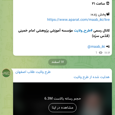
⏰ ساعت ۲۱
📽پخش زنده:

https://www.aparat.com/maab_iki/live
کانال رسمی 
#طرح_ولایت
 مؤسسه آموزشی پژوهشی امام خمینی 
(قدّس سرّه)
@maab_iki
📲 
1
۱۷:۱۶
۱۷ اسفند
طرح ولایت طلاب اصفهان
هدایت شده از
طرح ولایت
6.3M حجم رسانه بالاست
مشاهده در ایتا