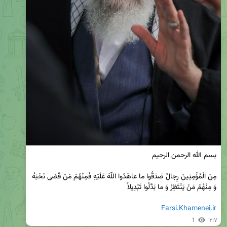
مِنَ الْمُؤْمِنِینَ رِجالٌ صَدَقُوا ما عاهَدُوا اللّهَ عَلَیْهِ فَمِنْهُمْ مَنْ قَضى نَحْبَهُ 
Farsi.Khamenei.ir
1
۲:۷