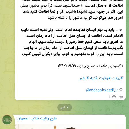
اطاعت از او مثل اطاعت از سیدالشهداست، کلُّ یومٍ عاشورا یعنی 
این. اگر در جبهه سیدالشهدا‌ باشید، اگر واقعاً اطاعت کنید شما 
امروز هم می‌توانید ثواب عاشورا را داشته باشید
🔹
 ...باید بدانیم ایشان نماینده امام است، ولی‌فقیه است، نایب 
ما امروز باید سعی کنیم خط رهبر را درست بشناسیم، الهام 
بگیریم...اطاعت از ایشان مثل اطاعت از امام زمان بر ما واجب 
است. باید این را خوب بفهمیم و خوب برای دیگران تبیین کنیم.
#بیعت
#ولایت_فقیه
#رهبر
@mesbahyazdi_ir
💠 
1
۲:۱۲
۷ تیر
طرح ولایت طلاب اصفهان