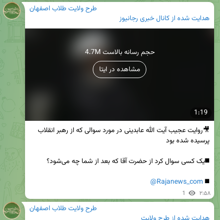
طرح ولایت طلاب اصفهان
هدایت شده از
کانال خبری رجانیوز
4.7M حجم رسانه بالاست
مشاهده در ایتا
1:19
🎥روایت عجیب آیت الله عابدینی در مورد سوالی که از رهبر انقلاب 
@Rajanews_com
◼️ 
1
۲:۵۸
طرح ولایت طلاب اصفهان
هدایت شده از
طرح ولایت