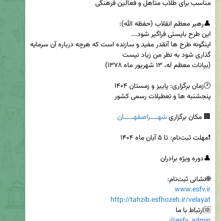
اینگونه طرح ها آنقدر مفید و سازنده است که هرچه درباره آن سرمایه 
🏢 مکان برگزاری 
شهــــراصفهـــــان
🌐نشانی ثبت‌نام: 

www.esfv.ir
http://tahzib.esfhozeh.ir/velayat
🆔ارتباط با ما

@esfv_admin