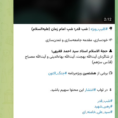
2:12
🎥 
#کلیپ_ویژه
 | 
شب قدر؛ شبِ امام زمان (علیه‌السلام)
👤 
حجة الاسلام استاد سید احمد فقیهی؛
از شاگردان آیت‌الله بهجت، آیت‌الله بهاءالدینی و آیت‌الله مصباح 
📺 برشی از 
هشتمین
 ویژه‌برنامه 
#جنگ_اکنون
🌷 در ثواب 
#انتشار
#شب_قدر
#رهبر_شهید
#سید_علی_خامنه_ای