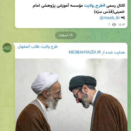
کانال رسمی 
#طرح_ولایت
 مؤسسه آموزشی پژوهشی امام 
خمینی(قدّس سرّه)
@maab_iki
📲 
1
۱۸:۱۳
۱۸ اسفند
طرح ولایت طلاب اصفهان
هدایت شده از
MESBAHYAZDI.IR