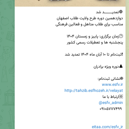
🌐نشانی ثبت‌نام: 

www.esfv.ir
http://tahzib.esfhozeh.ir/velayat
🆔ارتباط با ما

@esfv_admin
eitaa.com/esfv_ir