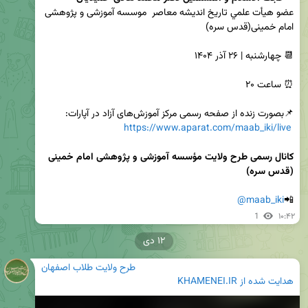
عضو هيأت علمي تاريخ انديشه معاصر  موسسه آموزشی و پژوهشی 
https://www.aparat.com/maab_iki/live
کانال رسمی طرح ولایت مؤسسه آموزشی و پژوهشی امام خمینی 
(قدس سره)
@maab_iki
📲
1
۱۰:۴۲
۱۲ دی
طرح ولایت طلاب اصفهان
هدایت شده از
KHAMENEI.IR