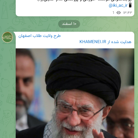
@iki_ac_ir
🖥 
1
۱۳:۴۳
۱۰ اسفند
طرح ولایت طلاب اصفهان
هدایت شده از
KHAMENEI.IR