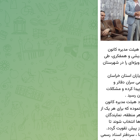
در ادامه روند نوآورانه همگرایی صنفی، اعضای محترم هیئت ‌مدیره کانون 
سردفتران و دفتریاران خراسان رضوی در راستای هم‌اندیشی و همفکری، طی 
سفرهای درون‌ استانی خود برای نخستین بار نماینده ویژه‌ای را در شهرستان 
ریاست و اعضاء هیئت مدیره کانون سردفتران  و دفتریاران استان خراسان 
رضوی روز سه شنبه مورخ ۱۴۰۵/۰۲/۱۵ در جمع صمیمی سران دفاتر و 
دفتریاران شاغل و بازنشسته شهرستان چناران حضور پیدا کرده و مشکلات 
در ابتدای این دیدار دکتر سالار ریاست کانون عنوان کرد هیئت‌ مدیره کانون 
سردفتران و دفتریاران استان خراسان رضوی ، تصویب نموده که برای هر یک از 
شهرستان های استان به تناسب ظرفیت‌ها و شرایط هر منطقه، نمایندگان 
ویژه‌ای از میان سردفتران و دفتریاران همان شهرستان‌ها انتخاب شوند تا 
در این راستا جناب آقای سیدمحمد رضا هاشمی سیما ، سردفتر اسناد رسمی 