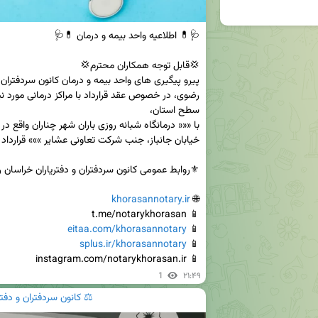
khorasannotary.ir
🌐 
eitaa.com/khorasannotary
📱 
splus.ir/khorasannotary
📱 
📱 instagram.com/notarykhorasan.ir
1
۲۱:۴۹
⚖️ کانون سردفتران و دفت