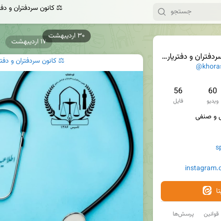
⚖️ کانون سردفتران و دف
۱۷ اردیبهشت
ن و دفتریاران خراسان رضوی ⚖️
⚖️ کانون سردفتران و دفت
@khora
56
60
ویدیو
فایل
s
instagram.
ا
قوانین
پرسش‌ها