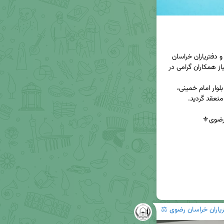
پیرو پیگیری های واحد بیمه و درمان کانون سردفتران و دفتریاران خراسان 
رضوی، در خصوص عقد قرارداد با مراکز درمانی مورد نیاز همکاران گرامی در 
با ««« درمانگاه شبانه روزی باران شهر چناران واقع در بلوار امام خمینی، 
ریاران خراسان رضوی ⚖️