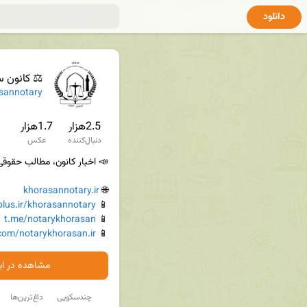
دانلود
⚖️ کانون سردفترا
sannotary
2.5هزار
1.7هزار
دنبال‌کننده
عکس
khorasannotary.ir
🌐 
plus.ir/khorasannotary
📱 
t.me/notarykhorasan
📱 
com/notarykhorasan.ir
📱 
مشاهده در ایت
چندسکویی
داغ‌ترین‌ها