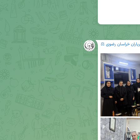
ریاران خراسان رضوی ⚖️