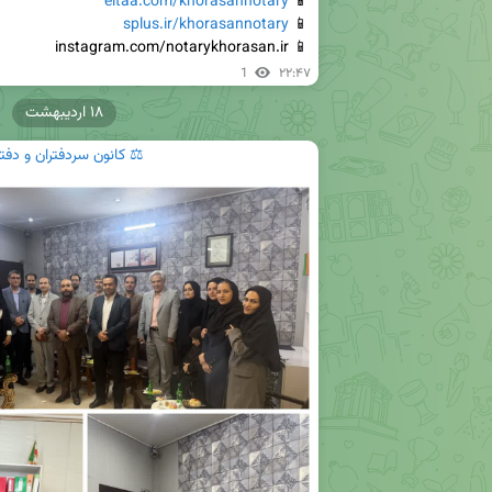
eitaa.com/khorasannotary
📱 
splus.ir/khorasannotary
📱 
📱 instagram.com/notarykhorasan.ir
1
۲۲:۴۷
۱۸ اردیبهشت
⚖️ کانون سردفتران و دفت