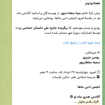
هفتادودوم

رمان تازۀ خانم 
مینا سعادت‌پور
، از نویسندگان و اساتید آکادمی ماه 
رودی و مستر موسفید
 که 
برگزیده جایزه ملی داستان حماسی
 بوده، 
لینک تهیه کتاب از پاتوق کتاب
سمیه سلطان‌پور
انجمن ادبی ماها
آکادمی هنری ماه نو 
🔵

#یک_قدم_جلوتر
...
