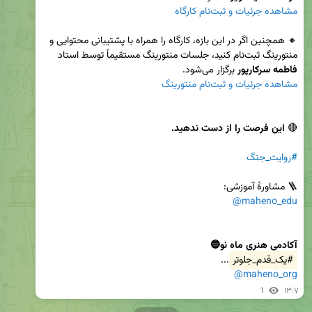
مشاهده جرئیات و ثبت‌نام کارگاه
🔸 همچنین اگر در این بازه، کارگاه را همراه با پشتیبانی محتوایی و 
منتورینگ ثبت‌نام کنید، جلسات منتورینگ مستقیماً توسط استاد 
فاطمه سرکارپور 
برگزار می‌شود.

مشاهده جرئیات و ثبت‌نام منتورینگ
🔴
 این فرصت را از دست ندهید.
#روایت_جنگ
🪜 مشاورۀ آموزشی:

@maheno_edu
آکادمی هنری ماه نو🔵
#یک_قدم_جلوتر
...

@maheno_org
1
۱۳:۷