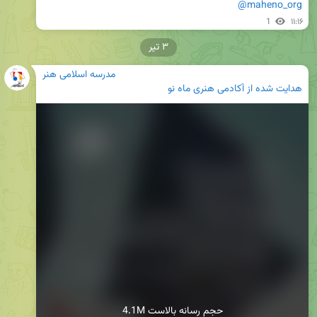
@maheno_org
1
۱۱:۱۶
۳ تیر
مدرسه اسلامی هنر
هدایت شده از
آکادمی هنری ماه نو
4.1M حجم رسانه بالاست