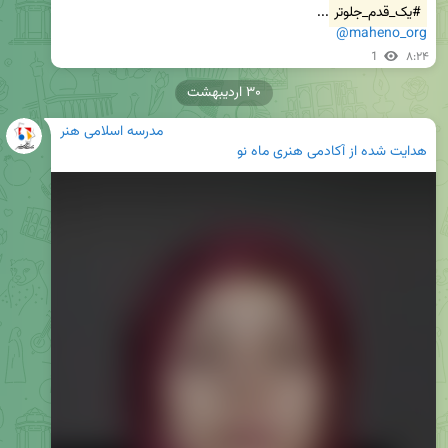
#یک_قدم_جلوتر
...

@maheno_org
1
۸:۲۴
۳۰ اردیبهشت
مدرسه اسلامی هنر
هدایت شده از
آکادمی هنری ماه نو