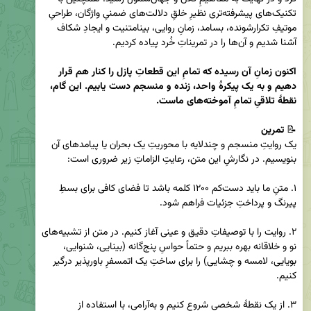
تکنیک‌های پیشرفته‌تری نظیرِ خلقِ دلالت‌های ضمنیِ واژگان، طراحیِ 
موتیفِ تکرارشونده، بسامد، زمانِ روایی، بینامتنیت و ایجادِ شکاف 
اکنون زمانِ آن رسیده که تمامِ این قطعاتِ پازل را کنار هم قرار 
دهیم و به یک پیکرۀ واحد، زنده و منسجم دست یابیم. این گام، 
نقطۀ تلاقیِ تمامِ آموخته‌های ماست.
📝 
تمرین
یک روایتِ منسجم و چندلایه با محوریتِ یک بحران یا پیامدهای آن 
۱. متنِ ما باید دست‌کم ۱۲۰۰ کلمه باشد تا فضای کافی برای بسطِ 
۲. روایت را با توصیفاتِ دقیق و عینی آغاز کنیم. در متن از تشبیه‌های 
نو و خلاقانه بهره ببریم و حتماً حواسِ پنج‌گانه (بینایی، شنوایی، 
بویایی، لامسه و چشایی) را برای ساختِ یک اتمسفرِ باورپذیر درگیر 
۳. از یک نقطۀ شخصی شروع کنیم و به‌آرامی، با استفاده از 