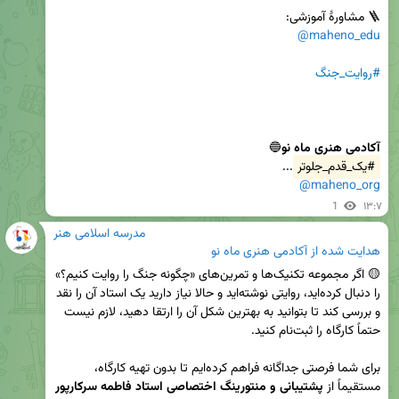
🪜 مشاورۀ آموزشی:

@maheno_edu
#روایت_جنگ
آکادمی هنری ماه نو
🔵

#یک_قدم_جلوتر
...

@maheno_org
1
۱۳:۷
مدرسه اسلامی هنر
هدایت شده از
آکادمی هنری ماه نو
🟡 اگر مجموعه تکنیک‌ها و تمرین‌های «چگونه جنگ را روایت کنیم؟» 
را دنبال کرده‌اید، روایتی نوشته‌اید و حالا نیاز دارید یک استاد آن را نقد 
و بررسی کند تا بتوانید به بهترین شکل آن را ارتقا دهید، لازم نیست 
برای شما فرصتی جداگانه فراهم کرده‌ایم تا بدون تهیه کارگاه، 
مستقیماً از 
پشتیبانی و منتورینگ اختصاصی استاد فاطمه سرکارپور