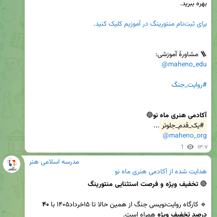
برای ثبت‌نام منتورینگ در آموزیم کلیک کنید.
🪜 مشاورۀ آموزشی:

@maheno_edu
#روایت_جنگ
آکادمی هنری ماه نو
🔵

#یک_قدم_جلوتر
...

@maheno_org
1
۱۳:۷
مدرسه اسلامی هنر
هدایت شده از
آکادمی هنری ماه نو
🔴 
تخفیف ویژه و فرصت استثنایی منتورینگ
🔹 کارگاه روایت‌نویسی جنگ از همین حالا تا ۱۵خرداد۱۴۰۵ با 
۴۰ 
درصد تخفیف ویژه
 همراه است.
