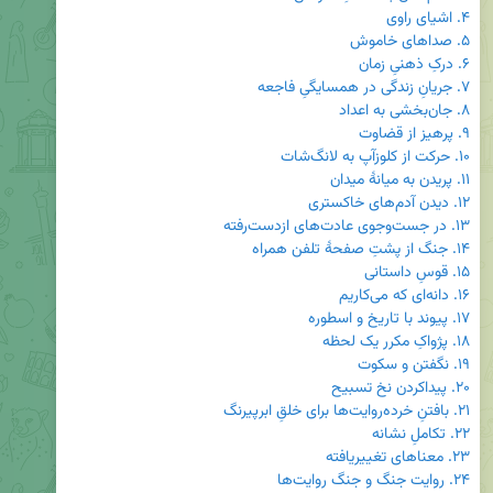
۴. اشیای راوی
۵. صداهای خاموش
۶. درکِ ذهنیِ زمان
۷. جریانِ زندگی در همسایگیِ فاجعه
۸. جان‌بخشی به اعداد
۹. پرهیز از قضاوت
۱۰. حرکت از کلوزآپ به لانگ‌شات
۱۱. پریدن به میانۀ میدان
۱۲. دیدن آدم‌های خاکستری
۱۳. در جست‌وجوی عادت‌های ازدست‌رفته
۱۴. جنگ از پشتِ صفحۀ تلفن همراه
۱۵. قوسِ داستانی
۱۶. دانه‌ای که می‌کاریم
۱۷. پیوند با تاریخ و اسطوره
۱۸. پژواکِ مکرر یک لحظه
۱۹. نگفتن و سکوت
۲۰. پیداکردن نخ تسبیح
۲۱. بافتنِ خرده‌روایت‌ها برای خلقِ ابرپیرنگ
۲۲. تکاملِ نشانه
۲۳. معناهای تغییریافته
۲۴. روایت جنگ و جنگ روایت‌ها