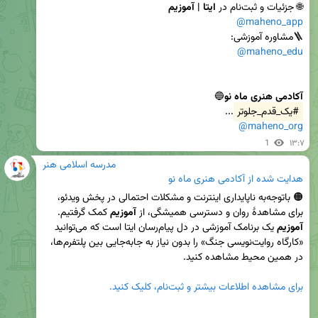
🌐 جزئیات و ثبت‌نام در 
ایتا | آموزیم
@maheno_app
🪜مشاوره آموزشی: 

@maheno_edu
آکادمی هنری ماه نو
🔵

#یک_قدم_جلوتر
...

@maheno_org
1
۱۳:۷
مدرسه اسلامی هنر
هدایت شده از
آکادمی هنری ماه نو
🟠 باتوجه‌به ناپایداری اینترنت و مشکلات احتمالی در پخش ویدئو، 
برای مشاهدۀ‌ روان و دسترسی همیشگی، از 
آموزیم
 کمک گرفتیم.

آموزیم
 یک برنامک آموزشی در دل پیام‌رسان ایتا است که می‌توانید 
«کارگاه روایت‌نویسی جنگ» را بدون نیاز به جابه‌جایی بین پلتفرم‌ها، 
برای مشاهده اطلاعات بیشتر و ثبت‌نام، کلیک کنید.