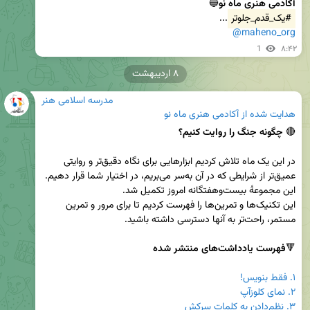
آکادمی هنری ماه نو
🔵

#یک_قدم_جلوتر
...

@maheno_org
1
۸:۴۲
۸ اردیبهشت
مدرسه اسلامی هنر
هدایت شده از
آکادمی هنری ماه نو
🔴 
چگونه جنگ را روایت کنیم؟
در این یک ماه تلاش کردیم ابزارهایی برای نگاه دقیق‌تر و روایتی 
عمیق‌تر از شرایطی که در آن به‌سر می‌بریم، در اختیار شما قرار دهیم. 
این تکنیک‌ها و تمرین‌ها را فهرست کردیم تا برای مرور و تمرین 
🔻
فهرست یادداشت‌های منتشر شده
۱. فقط بنویس!
۲. نمای کلوزآپ
۳. نظم‌دادن به کلماتِ سرکش