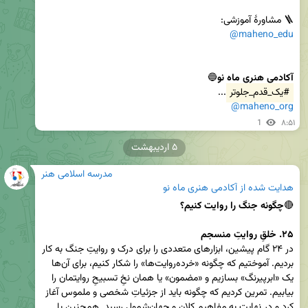
🪜 مشاورۀ آموزشی:

@maheno_edu
آکادمی هنری ماه نو
🔵

#یک_قدم_جلوتر
...

@maheno_org
1
۸:۵۱
۵ اردیبهشت
مدرسه اسلامی هنر
هدایت شده از
آکادمی هنری ماه نو
🔴
۲۵. خلقِ روایتِ منسجم
در ۲۴ گام پیشین، ابزارهای متعددی را برای درک و روایتِ جنگ به کار 
بردیم. آموختیم که چگونه «خرده‌روایت‌ها» را شکار کنیم، برای آن‌ها 
یک «ابرپیرنگ» بسازیم و «مضمون» یا همان نخِ تسبیحِ روایتمان را 
بیابیم. تمرین کردیم که چگونه باید از جزئیاتِ شخصی و ملموس آغاز 
کرد و در نهایت به مفاهیمِ کلان و جهان‌شمول رسید. همچنین با 