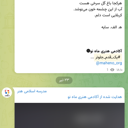
آکادمی هنری ماه نو🔵
#یک_قدم_جلوتر
...

@maheno_org
1
۱۸:۱۰
۲۳ تیر
مدرسه اسلامی هنر
هدایت شده از
آکادمی هنری ماه نو