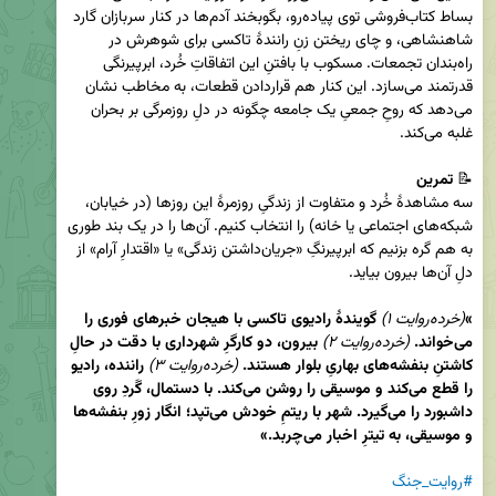
بساط کتاب‌فروشی توی پیاده‌رو، بگوبخند آدم‌ها در کنار سربازان گارد 
شاهنشاهی، و چای ریختن زنِ رانندۀ تاکسی برای شوهرش در 
راه‌بندان تجمعات. مسکوب با بافتنِ این اتفاقاتِ خُرد، ابرپیرنگی 
قدرتمند می‌سازد. این کنار هم قراردادن قطعات، به مخاطب نشان 
می‌دهد که روحِ جمعیِ یک جامعه چگونه در دلِ روزمرگی بر بحران 
📝 
تمرین
سه مشاهدۀ خُرد و متفاوت از زندگیِ روزمرۀ این روزها (در خیابان، 
شبکه‌های اجتماعی یا خانه) را انتخاب کنیم. آن‌ها را در یک بند طوری 
به هم گره بزنیم که ابرپیرنگِ «جریان‌داشتن زندگی» یا «اقتدارِ آرام» از 
«
(خرده‌روایت ۱)
 گویندۀ رادیوی تاکسی با هیجان خبرهای فوری را 
می‌خواند. 
(خرده‌روایت ۲)
 بیرون، دو کارگرِ شهرداری با دقت در حالِ 
کاشتنِ بنفشه‌های بهاریِ بلوار هستند. 
(خرده‌روایت ۳)
 راننده، رادیو 
را قطع می‌کند و موسیقی را روشن می‌کند. با دستمال، گَردِ روی 
داشبورد را می‌گیرد. شهر با ریتمِ خودش می‌تپد؛ انگار زورِ بنفشه‌ها 
و موسیقی، به تیترِ اخبار می‌چربد.»
#روایت_جنگ