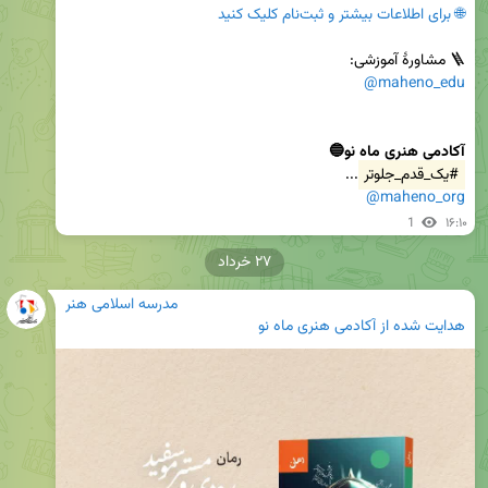
🌐 برای اطلاعات بیشتر و ثبت‌نام کلیک کنید
🪜 مشاورۀ آموزشی:

@maheno_edu
آکادمی هنری ماه نو🔵
#یک_قدم_جلوتر
...

@maheno_org
1
۱۶:۱۰
۲۷ خرداد
مدرسه اسلامی هنر
هدایت شده از
آکادمی هنری ماه نو