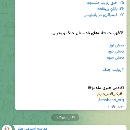
۲۵. خلقِ روایتِ منسجم
۲۶. پایانِ بی‌نقطه
۲۷. کیمیاگری در بازنویسی
🔻
فهرست کتاب‌های ناداستان جنگ و بحران
بخش اول
بخش دوم
بخش سوم
#روایت_جنگ
آکادمی هنری ماه نو
🔵

#یک_قدم_جلوتر
...

@maheno_org
1
۸:۴۹
۲۶ اردیبهشت
مدرسه اسلامی هنر