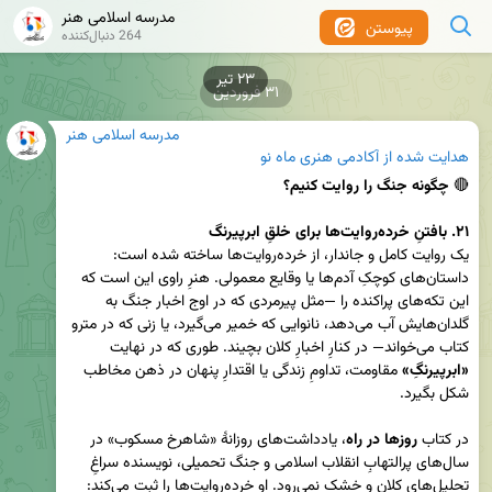
مدرسه اسلامی هنر
پیوستن
264 دنبال‌کننده
۳۱ فروردین
مدرسه اسلامی هنر
هدایت شده از
آکادمی هنری ماه نو
🔴 
۲۱. بافتنِ خرده‌روایت‌ها برای خلقِ ابرپیرنگ
یک روایت کامل و جاندار، از خرده‌روایت‌ها ساخته شده است: 
داستان‌های کوچکِ آدم‌ها یا وقایع معمولی. هنرِ راوی این است که 
این تکه‌های پراکنده را —مثل پیرمردی که در اوج اخبار جنگ به 
گلدان‌هایش آب می‌دهد، نانوایی که خمیر می‌گیرد، یا زنی که در مترو 
کتاب می‌خواند— در کنارِ اخبارِ کلان بچیند. طوری که در نهایت 
«ابرپیرنگِ»
 مقاومت، تداومِ زندگی یا اقتدارِ پنهان در ذهن مخاطب 
در کتاب
 روزها در راه
، یادداشت‌های روزانۀ «شاهرخ مسکوب» در 
سال‌های پرالتهابِ انقلاب اسلامی و جنگ تحمیلی، نویسنده سراغِ 
تحلیل‌های کلان و خشک نمی‌رود. او خرده‌روایت‌ها را ثبت می‌کند: 