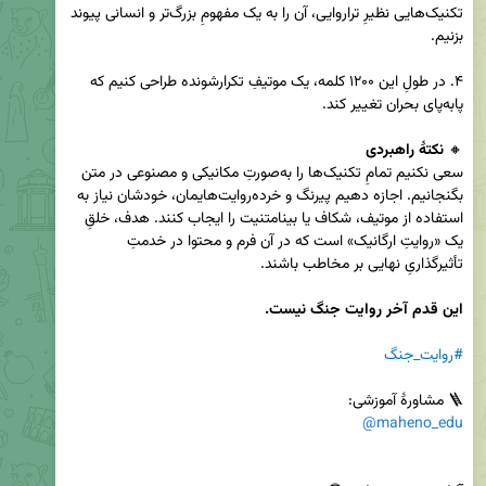
تکنیک‌هایی نظیرِ تراروایی، آن را به یک مفهومِ بزرگ‌تر و انسانی پیوند 
۴. در طولِ این ۱۲۰۰ کلمه، یک موتیفِ تکرارشونده طراحی کنیم که 
🔸 
نکتۀ راهبردی
سعی نکنیم تمامِ تکنیک‌ها را به‌صورتِ مکانیکی و مصنوعی در متن 
بگنجانیم. اجازه دهیم پیرنگ و خرده‌روایت‌هایمان، خودشان نیاز به 
استفاده از موتیف، شکاف یا بینامتنیت را ایجاب کنند. هدف، خلقِ 
یک «روایتِ ارگانیک» است که در آن فرم و محتوا در خدمتِ 
این قدم آخر روایت جنگ نیست.
#روایت_جنگ
🪜 مشاورۀ آموزشی:

@maheno_edu