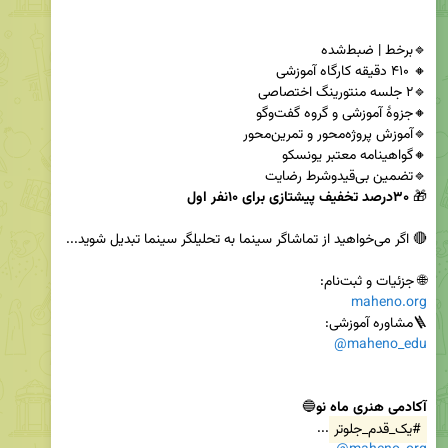
🎁 
۳۰درصد تخفیف پیشتازی برای ۱۰نفر اول
🌐 جزئیات و ثبت‌نام:

maheno.org
🪜مشاوره آموزشی: 

@maheno_edu
آکادمی هنری ماه نو
🔵

#یک_قدم_جلوتر
...
